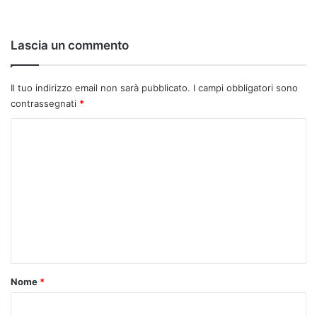
Lascia un commento
Il tuo indirizzo email non sarà pubblicato.
I campi obbligatori sono
contrassegnati
*
C
o
m
m
e
n
t
o
Nome
*
*