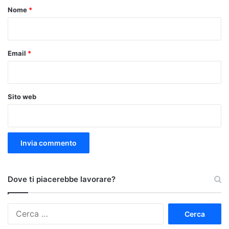
o
Nome
*
*
Email
*
Sito web
Dove ti piacerebbe lavorare?
Ricerca
per: