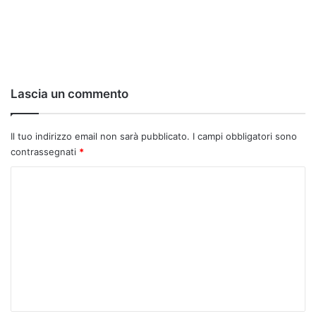
Lascia un commento
Il tuo indirizzo email non sarà pubblicato.
I campi obbligatori sono
contrassegnati
*
C
o
m
m
e
n
t