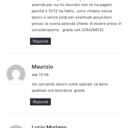
azienda per cui ho lavorato non mi ha pagato
t
perché il 31/12 ha fallito…sono rimasto senza
o
lavoro e senza soldi.per eventuali assunzioni
:
presso la vostra azienda chiedo di essere preso in
considerazione.. grazie cell.3294268132
Rispondi
h
Maurizio
a
alle 13:58
d
sto cercando lavoro come operaio va bene
e
qualsiasi ora lavorativa. grazie
t
t
Rispondi
o
:
h
Lucio Morlano