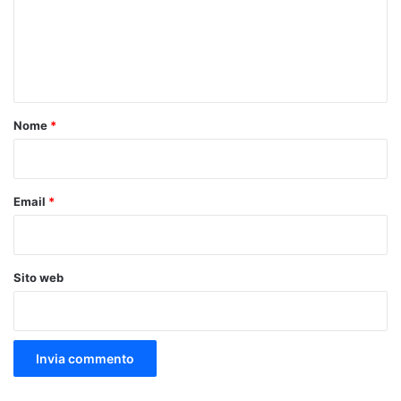
m
e
n
t
o
Nome
*
*
Email
*
Sito web