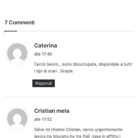
7 Commenti
h
Caterina
a
alle 17:40
d
Cerco lavoro , sono disoccupata, disponibile a tutti
e
i tipi di orari . Grazie
t
t
Rispondi
o
:
h
Cristian mela
a
alle 17:52
d
Salve mi chiamo Cristian, cerco urgentemente
e
lavoro,ho bisogno,ho tre figli ,casa in affitto,l
t