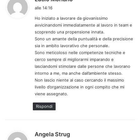
a
alle 14:16
d
Ho iniziato a lavorare da giovanissimo
e
avvicinandomi immediatamente al lavoro in team e
t
scoprendo una propensione innata.
t
Sono un amante della puntualità e della precisione
o
sia in ambito lavorativo che personale.
:
Sono meticoloso nelle competenze tecniche e
cerco sempre di migliorarmi imparando e
lasciandomi stimolare dalle persone che lavorano
intorno a me, ma anche dall’ambiente stesso.
Non lascio niente al caso cercando il massimo
livello d’organizzazione in ogni compito che mi
viene assegnato.
Rispondi
h
Angela Strug