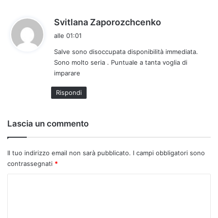
h
Svitlana Zaporozchcenko
a
alle 01:01
d
Salve sono disoccupata disponibilità immediata.
e
Sono molto seria . Puntuale a tanta voglia di
t
imparare
t
o
Rispondi
:
Lascia un commento
Il tuo indirizzo email non sarà pubblicato.
I campi obbligatori sono
contrassegnati
*
C
o
m