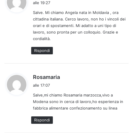
a
alle 19:27
d
Salve. Mi chiamo Angela nata in Moldavia , ora
e
cittadina italiana. Cerco lavoro, non ho i vincoli dei
t
orari e di spostamenti. Mi adatto a uni tipo di
t
lavoro, sono pronta per un colloquio. Grazie e
o
cordialità.
:
Rispondi
h
Rosamaria
a
alle 17:07
d
Salve,mi chiamo Rosamaria marzocca,vivo a
e
Modena sono in cerca di lavoro,ho esperienza in
t
fabbrica alimentare confezionamento su linea
t
o
Rispondi
: