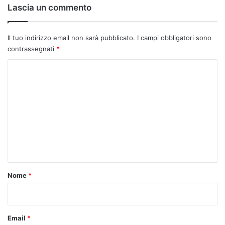
:
Lascia un commento
Il tuo indirizzo email non sarà pubblicato.
I campi obbligatori sono
contrassegnati
*
C
o
m
m
e
n
t
o
Nome
*
*
Email
*