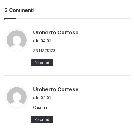
2 Commenti
h
Umberto Cortese
a
alle 04:01
d
3341375173
e
t
Rispondi
t
o
:
h
Umberto Cortese
a
alle 04:01
d
Casoria
e
t
Rispondi
t
o