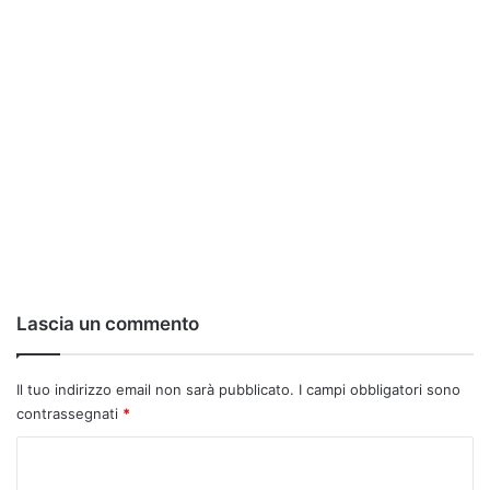
Lascia un commento
Il tuo indirizzo email non sarà pubblicato.
I campi obbligatori sono
contrassegnati
*
C
o