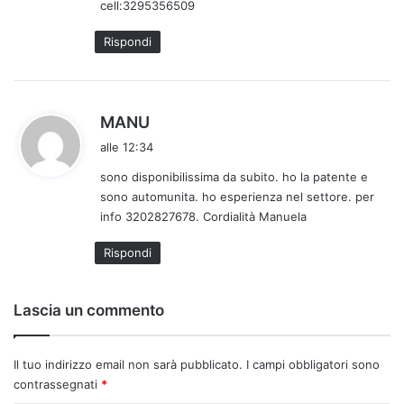
cell:3295356509
:
Rispondi
h
MANU
a
alle 12:34
d
sono disponibilissima da subito. ho la patente e
e
sono automunita. ho esperienza nel settore. per
t
info 3202827678. Cordialità Manuela
t
o
Rispondi
:
Lascia un commento
Il tuo indirizzo email non sarà pubblicato.
I campi obbligatori sono
contrassegnati
*