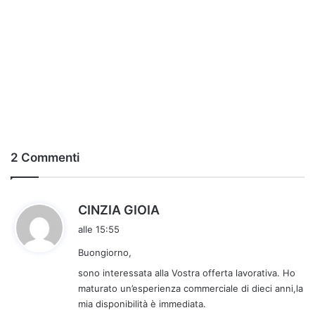
2 Commenti
h
CINZIA GIOIA
a
alle 15:55
d
Buongiorno,
e
t
sono interessata alla Vostra offerta lavorativa. Ho
t
maturato un’esperienza commerciale di dieci anni,la
mia disponibilità è immediata.
o