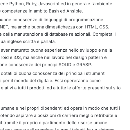
ene Python, Ruby, Javascript ed in generale l’ambiente
ne competenze in ambito Bash ed Ansible.
e buone conoscenze di linguaggi di programmazione
e .NET, ma anche buona dimestichezza con HTML, CSS,
e della manutenzione di database relazionali. Completa il
a inglese scritta e parlata.
o aver maturato buona esperienza nello sviluppo e nella
droid e iOS, ma anche nel lavoro nel design pattern e
 buone conoscenze dei principi SOLID e GRASP.
o dotati di buona conoscenza dei principali strumenti
e per il mondo del digitale. Essi opereranno come
elativi a tutti i prodotti ed a tutte le offerte presenti sul sito
e umane e nei propri dipendenti ed opera in modo che tutti i
otendo aspirare a posizioni di carriera meglio retribuite e
.it tramite il proprio dipartimento delle risorse umane
i per cercare di premiare i singoli talenti, in un sistema