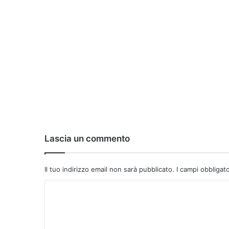
Lascia un commento
Il tuo indirizzo email non sarà pubblicato.
I campi obbligat
C
o
m