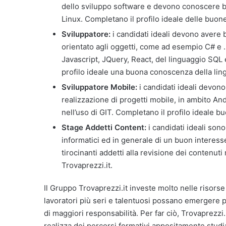
dello sviluppo software e devono conoscere b
Linux. Completano il profilo ideale delle buo
Sviluppatore:
i candidati ideali devono aver
orientato agli oggetti, come ad esempio C# 
Javascript, JQuery, React, del linguaggio SQL 
profilo ideale una buona conoscenza della lingu
Sviluppatore Mobile:
i candidati ideali devon
realizzazione di progetti mobile, in ambito An
nell’uso di GIT. Completano il profilo ideale
Stage Addetti Content:
i candidati ideali son
informatici ed in generale di un buon interess
tirocinanti addetti alla revisione dei contenuti r
Trovaprezzi.it.
Il Gruppo Trovaprezzi.it investe molto nelle risors
lavoratori più seri e talentuosi possano emergere p
di maggiori responsabilità. Per far ciò, Trovaprezzi
realizza dei percorsi formativi appositamente studiat