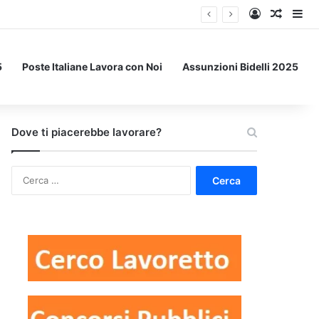
Accedi
Un art
Bar
5
Poste Italiane Lavora con Noi
Assunzioni Bidelli 2025
Dove ti piacerebbe lavorare?
Ricerca
per: