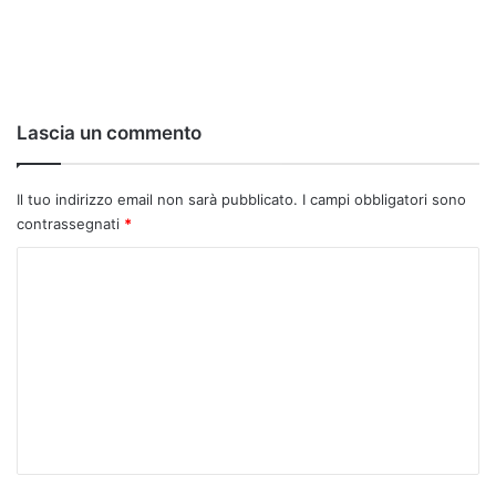
Lascia un commento
Il tuo indirizzo email non sarà pubblicato.
I campi obbligatori sono
contrassegnati
*
C
o
m
m
e
n
t