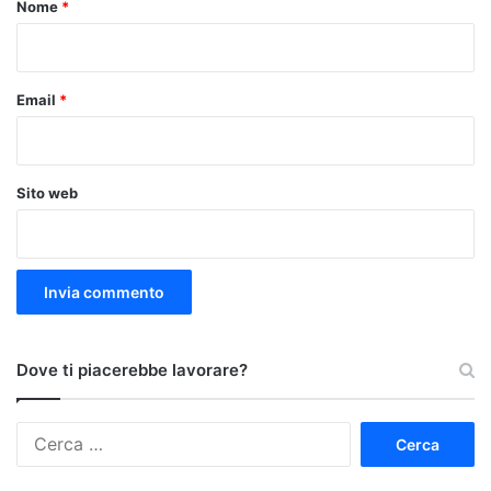
o
Nome
*
*
Email
*
Sito web
Dove ti piacerebbe lavorare?
Ricerca
per: