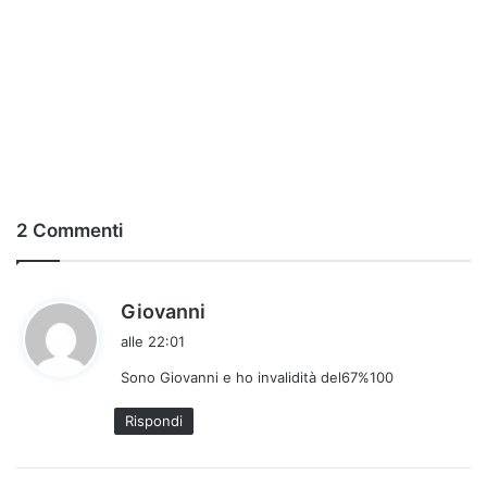
2 Commenti
h
Giovanni
a
alle 22:01
d
Sono Giovanni e ho invalidità del67%100
e
t
Rispondi
t
o
: