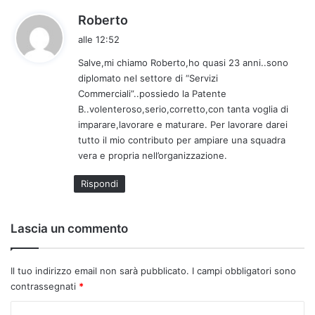
h
Roberto
a
alle 12:52
d
Salve,mi chiamo Roberto,ho quasi 23 anni..sono
e
diplomato nel settore di “Servizi
t
Commerciali”..possiedo la Patente
t
B..volenteroso,serio,corretto,con tanta voglia di
o
imparare,lavorare e maturare. Per lavorare darei
:
tutto il mio contributo per ampiare una squadra
vera e propria nell’organizzazione.
Rispondi
Lascia un commento
Il tuo indirizzo email non sarà pubblicato.
I campi obbligatori sono
contrassegnati
*
C