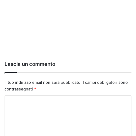
Lascia un commento
Il tuo indirizzo email non sarà pubblicato.
I campi obbligatori sono
contrassegnati
*
C
o
m
m