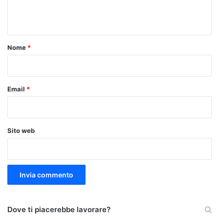
e
n
t
o
Nome
*
*
Email
*
Sito web
Dove ti piacerebbe lavorare?