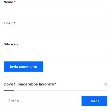
o
Nome
*
*
Email
*
Sito web
Dove ti piacerebbe lavorare?
Ricerca
per: