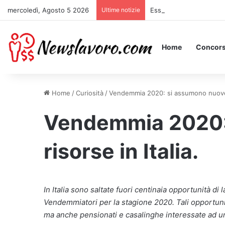
mercoledì, Agosto 5 2026
Ultime notizie
Essere Pagati per Stare 
Home
Concors
Home
/
Curiosità
/
Vendemmia 2020: si assumono nuove r
Vendemmia 2020:
risorse in Italia.
In Italia sono saltate fuori centinaia opportunità di
Vendemmiatori per la stagione 2020. Tali opportunit
ma anche pensionati e casalinghe interessate ad u