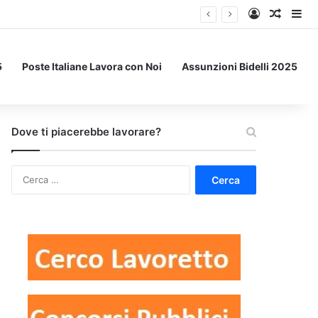
Accedi
Un art
Bar
5
Poste Italiane Lavora con Noi
Assunzioni Bidelli 2025
Dove ti piacerebbe lavorare?
Ricerca
per: