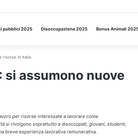
a Letto: ecco l’esperimento spaziale.
i pubblici 2025
Disoccupazione 2025
Bonus Animali 202
isorse in Italia.
 si assumono nuove
 lavoro per risorse interessate a lavorare come
à si rivolgono soprattutto a disoccupati, giovani, studenti,
na breve esperienza lavorativa remunerativa.