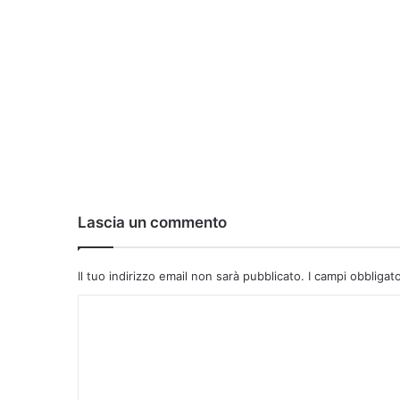
Lascia un commento
Il tuo indirizzo email non sarà pubblicato.
I campi obbligat
C
o
m
m