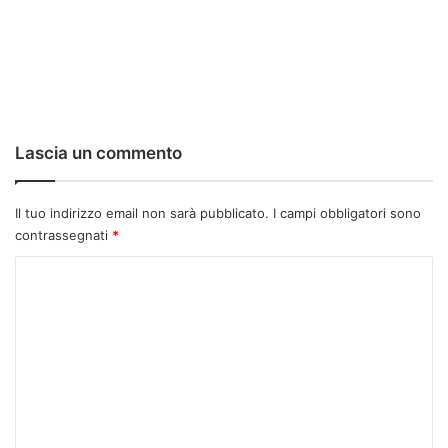
Lascia un commento
Il tuo indirizzo email non sarà pubblicato.
I campi obbligatori sono
contrassegnati
*
C
o
m
m
e
n