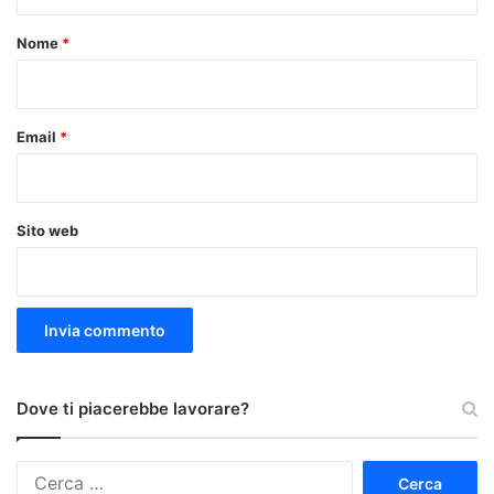
t
o
Nome
*
*
Email
*
Sito web
Dove ti piacerebbe lavorare?
Ricerca