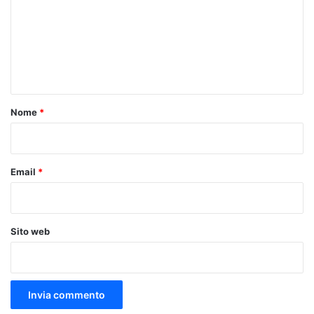
m
m
e
n
t
o
Nome
*
*
Email
*
Sito web