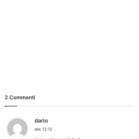
2 Commenti
h
dario
a
alle 12:12
d