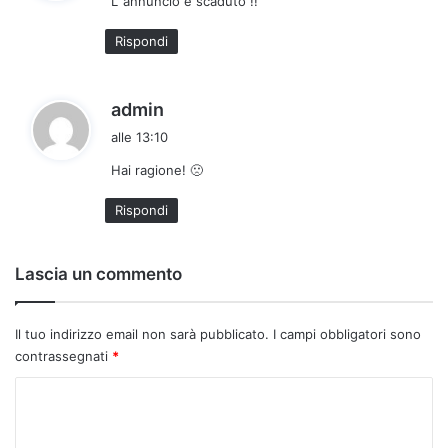
L’ annuncio e scaduto !!
e
t
Rispondi
t
o
:
h
admin
a
alle 13:10
d
Hai ragione! 🙁
e
t
Rispondi
t
o
:
Lascia un commento
Il tuo indirizzo email non sarà pubblicato.
I campi obbligatori sono
contrassegnati
*
C
o