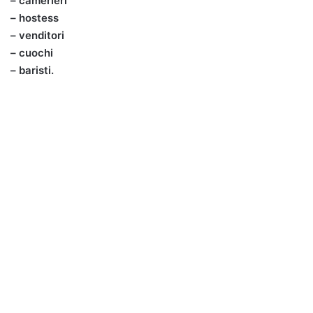
– camerieri
– hostess
– venditori
– cuochi
– baristi.