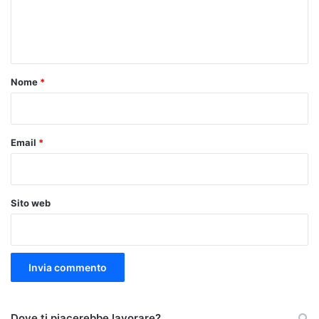
e
n
t
o
Nome
*
*
Email
*
Sito web
Dove ti piacerebbe lavorare?