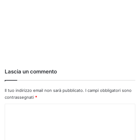
Lascia un commento
Il tuo indirizzo email non sarà pubblicato.
I campi obbligatori sono
contrassegnati
*
C
o
m
m