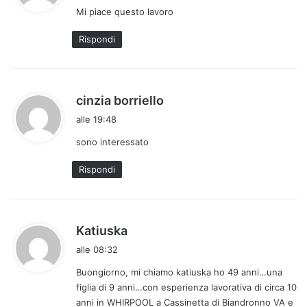
Mi piace questo lavoro
e
t
Rispondi
t
o
:
h
cinzia borriello
a
alle 19:48
d
sono interessato
e
t
Rispondi
t
o
:
h
Katiuska
a
alle 08:32
d
Buongiorno, mi chiamo katiuska ho 49 anni…una
e
figlia di 9 anni…con esperienza lavorativa di circa 10
t
anni in WHIRPOOL a Cassinetta di Biandronno VA e
t