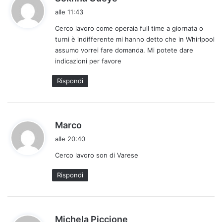
a
alle 11:43
d
Cerco lavoro come operaia full time a giornata o
e
turni è indifferente mi hanno detto che in Whirlpool
t
assumo vorrei fare domanda. Mi potete dare
t
indicazioni per favore
o
:
Rispondi
h
Marco
a
alle 20:40
d
Cerco lavoro son di Varese
e
t
Rispondi
t
o
:
h
Michela Piccione