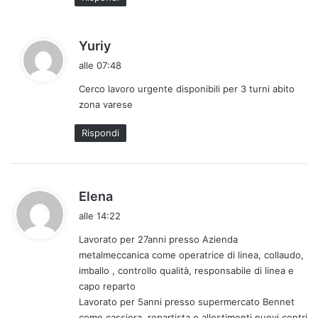
o
:
h
Yuriy
a
alle 07:48
d
Cerco lavoro urgente disponibili per 3 turni abito
e
zona varese
t
t
Rispondi
o
:
h
Elena
a
alle 14:22
d
Lavorato per 27anni presso Azienda
e
metalmeccanica come operatrice di linea, collaudo,
t
imballo , controllo qualità, responsabile di linea e
t
capo reparto
o
Lavorato per 5anni presso supermercato Bennet
:
come cassiera, repartista e allestimenti nuovi centri