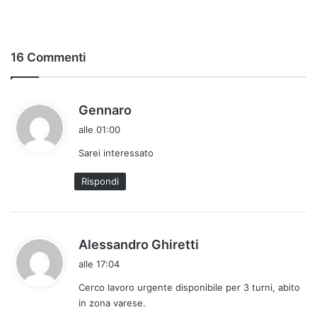
16 Commenti
h
Gennaro
a
alle 01:00
d
Sarei interessato
e
t
Rispondi
t
o
:
h
Alessandro Ghiretti
a
alle 17:04
d
Cerco lavoro urgente disponibile per 3 turni, abito
e
in zona varese.
t