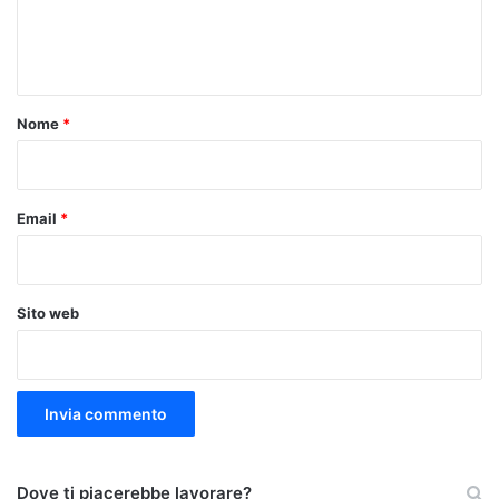
e
n
t
o
Nome
*
*
Email
*
Sito web
Dove ti piacerebbe lavorare?