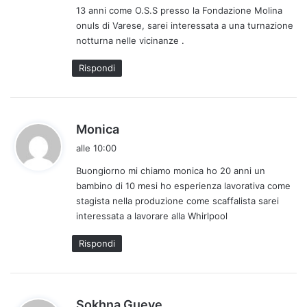
13 anni come O.S.S presso la Fondazione Molina
o
onuls di Varese, sarei interessata a una turnazione
:
notturna nelle vicinanze .
Rispondi
h
Monica
a
alle 10:00
d
Buongiorno mi chiamo monica ho 20 anni un
e
bambino di 10 mesi ho esperienza lavorativa come
t
stagista nella produzione come scaffalista sarei
t
interessata a lavorare alla Whirlpool
o
:
Rispondi
h
Sokhna Gueye