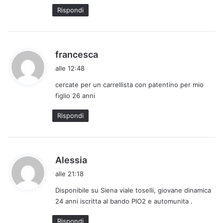
t
Rispondi
o
:
h
francesca
a
alle 12:48
d
cercate per un carrellista con patentino per mio
e
figlio 26 anni
t
t
Rispondi
o
:
h
Alessia
a
alle 21:18
d
Disponibile su Siena viale toselli, giovane dinamica
e
24 anni iscritta al bando PIO2 e automunita .
t
t
Rispondi