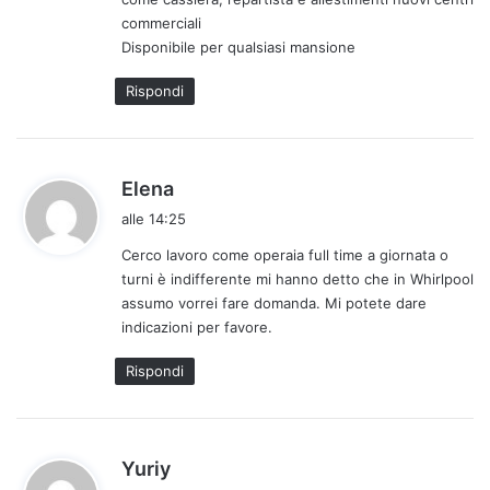
commerciali
Disponibile per qualsiasi mansione
Rispondi
h
Elena
a
alle 14:25
d
Cerco lavoro come operaia full time a giornata o
e
turni è indifferente mi hanno detto che in Whirlpool
t
assumo vorrei fare domanda. Mi potete dare
t
indicazioni per favore.
o
:
Rispondi
h
Yuriy
a