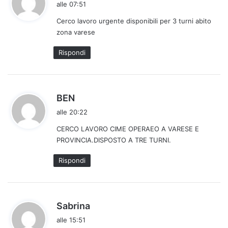
alle 07:51
d
Cerco lavoro urgente disponibili per 3 turni abito
e
zona varese
t
t
Rispondi
o
:
h
BEN
a
alle 20:22
d
CERCO LAVORO CIME OPERAEO A VARESE E
e
PROVINCIA.DISPOSTO A TRE TURNI.
t
t
Rispondi
o
:
h
Sabrina
a
alle 15:51
d