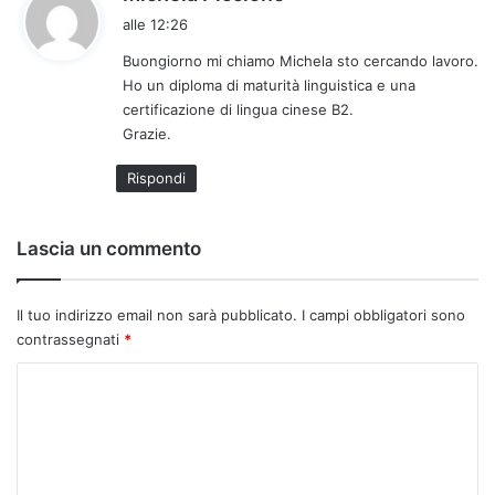
a
alle 12:26
d
Buongiorno mi chiamo Michela sto cercando lavoro.
e
Ho un diploma di maturità linguistica e una
t
certificazione di lingua cinese B2.
t
Grazie.
o
:
Rispondi
Lascia un commento
Il tuo indirizzo email non sarà pubblicato.
I campi obbligatori sono
contrassegnati
*
C
o
m
m