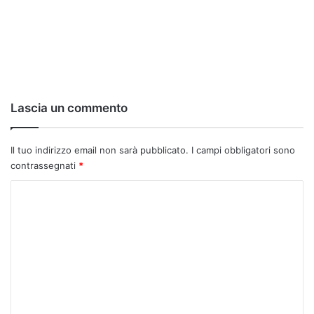
Lascia un commento
Il tuo indirizzo email non sarà pubblicato.
I campi obbligatori sono
contrassegnati
*
C
o
m
m
e
n