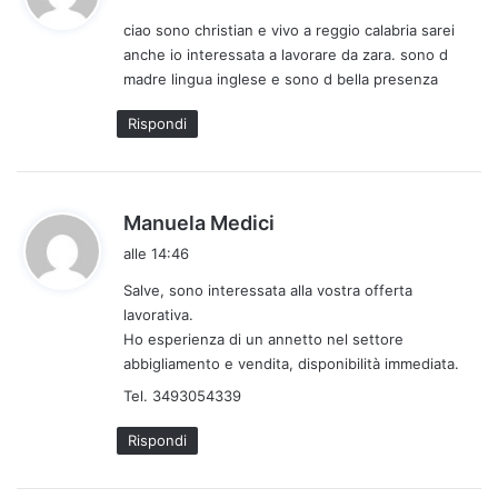
d
ciao sono christian e vivo a reggio calabria sarei
e
anche io interessata a lavorare da zara. sono d
t
madre lingua inglese e sono d bella presenza
t
o
Rispondi
:
h
Manuela Medici
a
alle 14:46
d
Salve, sono interessata alla vostra offerta
e
lavorativa.
t
Ho esperienza di un annetto nel settore
t
abbigliamento e vendita, disponibilità immediata.
o
Tel. 3493054339
:
Rispondi