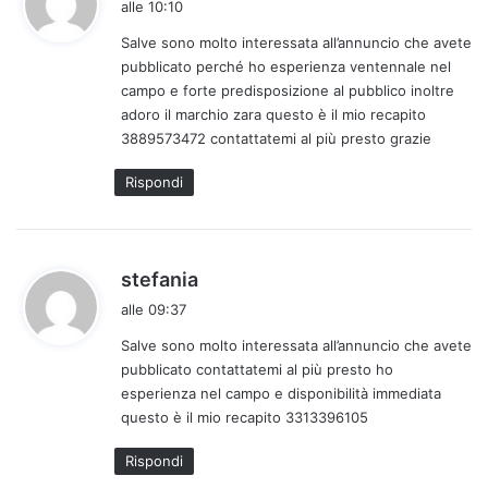
alle 10:10
d
Salve sono molto interessata all’annuncio che avete
e
pubblicato perché ho esperienza ventennale nel
t
campo e forte predisposizione al pubblico inoltre
t
adoro il marchio zara questo è il mio recapito
o
3889573472 contattatemi al più presto grazie
:
Rispondi
h
stefania
a
alle 09:37
d
Salve sono molto interessata all’annuncio che avete
e
pubblicato contattatemi al più presto ho
t
esperienza nel campo e disponibilità immediata
t
questo è il mio recapito 3313396105
o
:
Rispondi