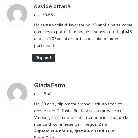
h
davide ottanà
a
alle 20:55
d
Ho tanta voglia di lavorare ho 20 anni a parte come
e
commesso potrei fare anche l indossatore taglia46
t
altezza 1,95occhi azzurri capelli biondi buon
t
portamento
o
:
Rispondi
h
Giada Ferro
a
alle 15:41
d
Ho 20 anni, diplomata presso l’istituto tecnico
e
economico E. Tosi a Busto Arsizio (provincia di
t
Varese), sarei interessata all’annuncio riguardo la
t
ricerca di commesse per i negozi Zara.
o
Aspetto sue notizie, grazie e distinti saluti.
:
Ferro Giada