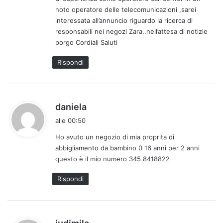
t
noto operatore delle telecomunicazioni ,sarei
t
interessata all’annuncio riguardo la ricerca di
o
responsabili nei negozi Zara..nell’attesa di notizie
:
porgo Cordiali Saluti
Rispondi
h
daniela
a
alle 00:50
d
Ho avuto un negozio di mia proprita di
e
abbigliamento da bambino 0 16 anni per 2 anni
t
questo è il mio numero 345 8418822
t
o
Rispondi
:
h