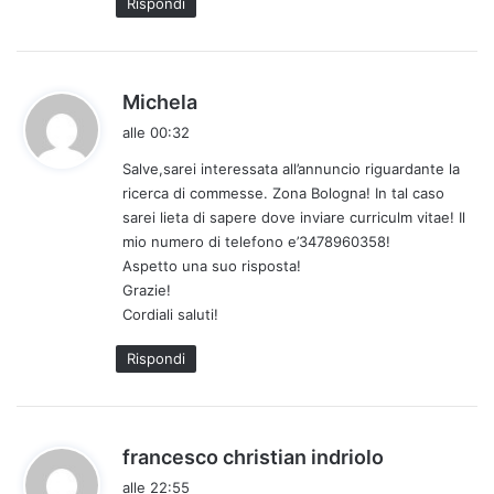
Rispondi
h
Michela
a
alle 00:32
d
Salve,sarei interessata all’annuncio riguardante la
e
ricerca di commesse. Zona Bologna! In tal caso
t
sarei lieta di sapere dove inviare curriculm vitae! Il
t
mio numero di telefono e’3478960358!
o
Aspetto una suo risposta!
:
Grazie!
Cordiali saluti!
Rispondi
h
francesco christian indriolo
a
alle 22:55