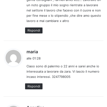
t
un noto gruppo il mio sogno rientrate a lavorare
o
nel settore il lavoro che facevo con il cuore e non
:
per fine mese x lo stipendio ,che dire amo questo
lavoro e mai cambiare x altro
Rispondi
h
maria
a
alle 01:28
d
Ciaoo sono di palermo o 22 anni e sarei anche io
e
interessata a lavorare da zara. Vi lascio il numero
t
incaso interessi. 3247798005
t
o
Rispondi
:
h