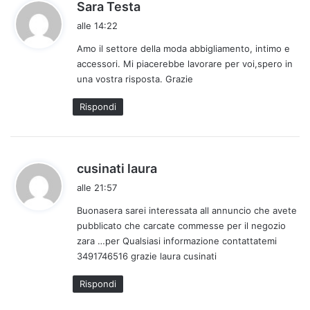
h
Sara Testa
a
alle 14:22
d
Amo il settore della moda abbigliamento, intimo e
e
accessori. Mi piacerebbe lavorare per voi,spero in
t
una vostra risposta. Grazie
t
o
Rispondi
:
h
cusinati laura
a
alle 21:57
d
Buonasera sarei interessata all annuncio che avete
e
pubblicato che carcate commesse per il negozio
t
zara …per Qualsiasi informazione contattatemi
t
3491746516 grazie laura cusinati
o
:
Rispondi