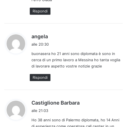
Rispondi
h
angela
a
alle 20:30
d
buonasera ho 21 anni sono diplomata è sono in
e
cerca di un primo lavoro a Messina ho tanta voglia
t
di lavorare aspetto vostre notizie grazie
t
o
Rispondi
:
h
Castiglione Barbara
a
alle 21:03
d
Ho 38 anni sono di Palermo diplomata, ho 14 Anni
e
di esperienza come operatore call center in un