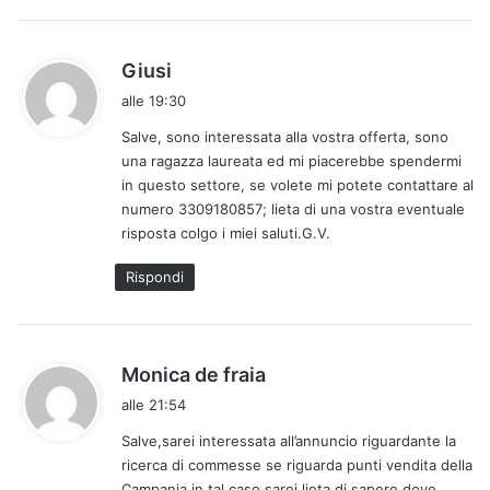
h
Giusi
a
alle 19:30
d
Salve, sono interessata alla vostra offerta, sono
e
una ragazza laureata ed mi piacerebbe spendermi
t
in questo settore, se volete mi potete contattare al
t
numero 3309180857; lieta di una vostra eventuale
o
risposta colgo i miei saluti.G.V.
:
Rispondi
h
Monica de fraia
a
alle 21:54
d
Salve,sarei interessata all’annuncio riguardante la
e
ricerca di commesse se riguarda punti vendita della
t
Campania in tal caso sarei lieta di sapere dove