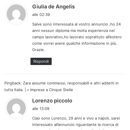
h
Giulia de Angelis
a
alle 02:39
d
Salve sono interessata al vostro annuncio ,ho 24
e
anni nessun diploma ma molta esperienza nel
t
campo lavorativo,ho lavorato soprattuto all’estero
t
come vorrei avere qualche informazione in più.
o
Grazie.
:
Rispondi
Pingback:
Zara assume commessi, responsabili e altri addetti in
tutta Italia. | « Imprese a Cinque Stelle
h
Lorenzo piccolo
a
alle 13:09
d
Ciao sono Lorenzo, 29 anni e vivo a napoli, sarei
e
interessato all’annuncio riguardante la ricerca di
t