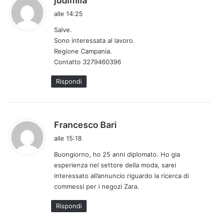
judimila
a
alle 14:25
d
Salve.
e
Sono interessata al lavoro.
t
Regione Campania.
t
Contatto 3279460396
o
:
Rispondi
h
Francesco Bari
a
alle 15:18
d
Buongiorno, ho 25 anni diplomato. Ho gia
e
esperienza nel settore della moda, sarei
t
interessato all’annuncio riguardo la ricerca di
t
commessi per i negozi Zara.
o
:
Rispondi