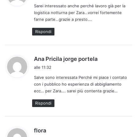
Sarei interessato anche perché lavoro già per la
e
logistica notturna per Zara…vorrei fortemente
t
farne parte…grazie a presto….
t
o
Rispondi
:
h
Ana Pricila jorge portela
a
alle 11:32
d
Salve sono interessata Perché mi piace i contato
e
con i pubblico ho esperienza di abbigliamento
t
ecc… per Zara…. sarei più contenta grazie…
t
o
Rispondi
:
h
flora
a