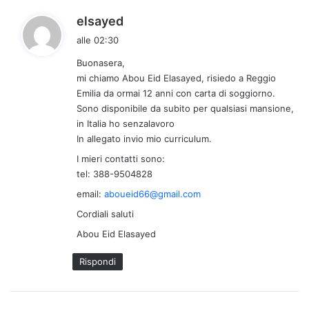
h
elsayed
a
alle 02:30
d
Buonasera,
e
mi chiamo Abou Eid Elasayed, risiedo a Reggio
t
Emilia da ormai 12 anni con carta di soggiorno.
t
Sono disponibile da subito per qualsiasi mansione,
o
in Italia ho senzalavoro
:
In allegato invio mio curriculum.
I mieri contatti sono:
tel: 388-9504828
email:
aboueid66@gmail.com
Cordiali saluti
Abou Eid Elasayed
Rispondi