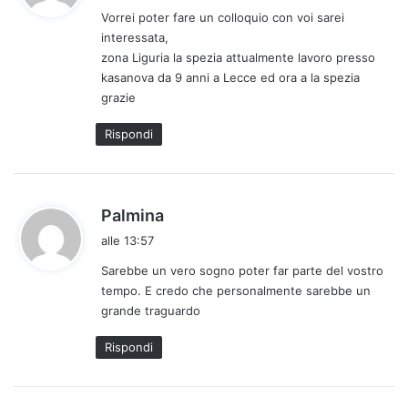
Vorrei poter fare un colloquio con voi sarei
e
interessata,
t
zona Liguria la spezia attualmente lavoro presso
t
kasanova da 9 anni a Lecce ed ora a la spezia
o
grazie
:
Rispondi
h
Palmina
a
alle 13:57
d
Sarebbe un vero sogno poter far parte del vostro
e
tempo. E credo che personalmente sarebbe un
t
grande traguardo
t
o
Rispondi
: