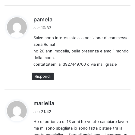
h
pamela
a
alle 10:33
d
Salve sono interessata alla posizione di commessa
e
zona Roma!
t
ho 20 anni modella, bella presenza e amo il mondo
t
della moda.
o
contattatemi al 3927449700 o via mail grazie
:
Rispondi
h
mariella
a
alle 21:42
d
Ho esperienza di 18 anni ho voluto cambiare lavoro
e
ma mi sono sbagliata io sono fatta x stare tra la
t
gente consigliarli , farmeli amici ecc… Lavoravo un