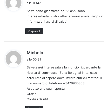
a
alle 16:47
d
Salve sono gianmarco ho 23 anni sono
e
interessatoalla vostra offerta vorrei avere maggiori
t
informazioni ,cordiali saluti .
t
o
Rispondi
:
h
Michela
a
alle 00:31
d
Salve,sarei interessata all’annuncio riguardante la
e
ricerca di commesse. Zona Bologna! In tal caso
t
sarei lieta di sapere dove inviare curriculm vitae! Il
t
mio numero di telefono e’3478960358!
o
Aspetto una sua risposta!
:
Grazie!
Cordiali Saluti!