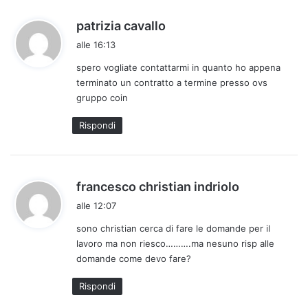
h
patrizia cavallo
a
alle 16:13
d
spero vogliate contattarmi in quanto ho appena
e
terminato un contratto a termine presso ovs
t
gruppo coin
t
o
Rispondi
:
h
francesco christian indriolo
a
alle 12:07
d
sono christian cerca di fare le domande per il
e
lavoro ma non riesco……….ma nesuno risp alle
t
domande come devo fare?
t
o
Rispondi
: