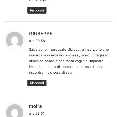
Rispondi
h
GIUSEPPE
a
alle 09:58
d
Salve sono interessato alla vostra inserzione che
e
riguarda la ricerca di commessi, sono un ragazzo
t
dinamico solare e con tanta voglia di imparare,
t
immediatamente disponibile, in attesa di un vs
o
riscontro invio cordiali saluti.
:
Rispondi
h
moira
a
alle 23:51
d