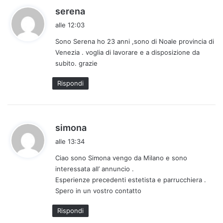
h
serena
a
alle 12:03
d
Sono Serena ho 23 anni ,sono di Noale provincia di
e
Venezia . voglia di lavorare e a disposizione da
t
subito. grazie
t
o
Rispondi
:
h
simona
a
alle 13:34
d
Ciao sono Simona vengo da Milano e sono
e
interessata all’ annuncio .
t
Esperienze precedenti estetista e parrucchiera .
t
Spero in un vostro contatto
o
:
Rispondi