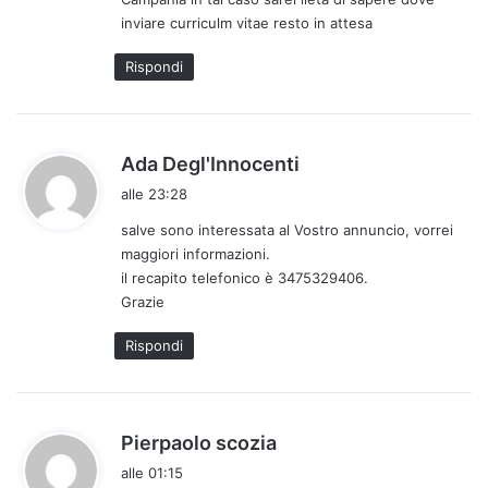
t
inviare curriculm vitae resto in attesa
o
:
Rispondi
h
Ada Degl'Innocenti
a
alle 23:28
d
salve sono interessata al Vostro annuncio, vorrei
e
maggiori informazioni.
t
il recapito telefonico è 3475329406.
t
Grazie
o
:
Rispondi
h
Pierpaolo scozia
a
alle 01:15
d