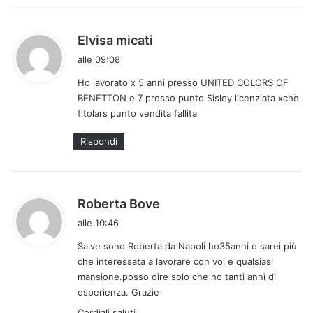
h
Elvisa micati
a
alle 09:08
d
Ho lavorato x 5 anni presso UNITED COLORS OF
e
BENETTON e 7 presso punto Sisley licenziata xchè
t
titolars punto vendita fallita
t
o
Rispondi
:
h
Roberta Bove
a
alle 10:46
d
Salve sono Roberta da Napoli ho35anni e sarei più
e
che interessata a lavorare con voi e qualsiasi
t
mansione.posso dire solo che ho tanti anni di
t
esperienza. Grazie
o
Cordiali saluti
: