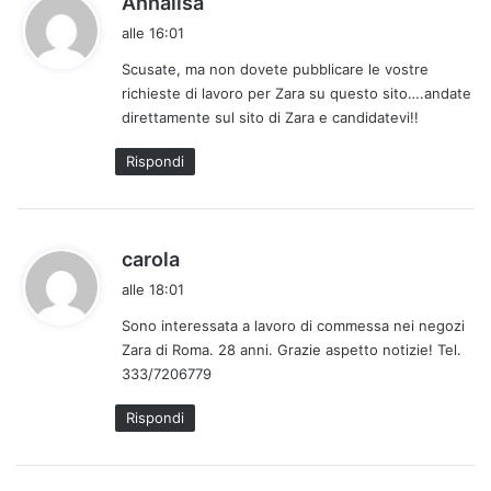
Annalisa
a
alle 16:01
d
Scusate, ma non dovete pubblicare le vostre
e
richieste di lavoro per Zara su questo sito….andate
t
direttamente sul sito di Zara e candidatevi!!
t
o
Rispondi
:
h
carola
a
alle 18:01
d
Sono interessata a lavoro di commessa nei negozi
e
Zara di Roma. 28 anni. Grazie aspetto notizie! Tel.
t
333/7206779
t
o
Rispondi
: