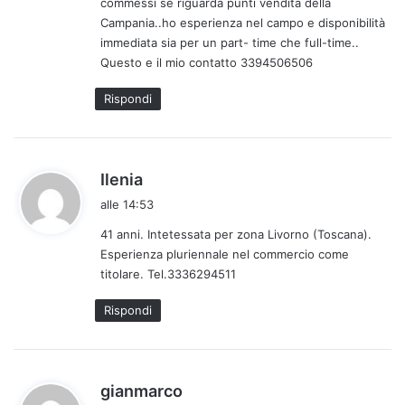
commessi se riguarda punti vendita della
t
Campania..ho esperienza nel campo e disponibilità
o
immediata sia per un part- time che full-time..
:
Questo e il mio contatto 3394506506
Rispondi
h
Ilenia
a
alle 14:53
d
41 anni. Intetessata per zona Livorno (Toscana).
e
Esperienza pluriennale nel commercio come
t
titolare. Tel.3336294511
t
o
Rispondi
:
h
gianmarco