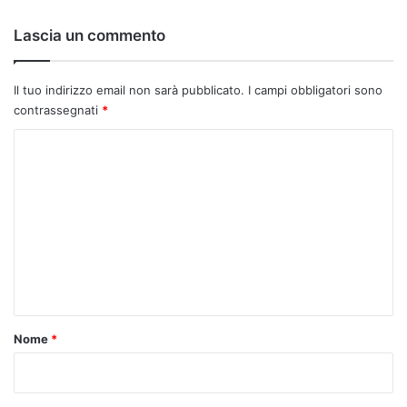
Lascia un commento
Il tuo indirizzo email non sarà pubblicato.
I campi obbligatori sono
contrassegnati
*
C
o
m
m
e
n
t
o
Nome
*
*