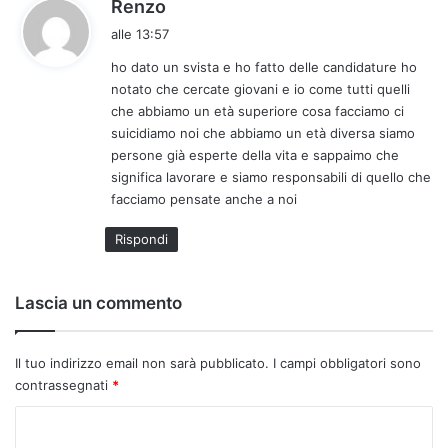
h
Renzo
a
alle 13:57
d
ho dato un svista e ho fatto delle candidature ho
e
notato che cercate giovani e io come tutti quelli
t
che abbiamo un età superiore cosa facciamo ci
t
suicidiamo noi che abbiamo un età diversa siamo
o
persone già esperte della vita e sappaimo che
:
significa lavorare e siamo responsabili di quello che
facciamo pensate anche a noi
Rispondi
Lascia un commento
Il tuo indirizzo email non sarà pubblicato.
I campi obbligatori sono
contrassegnati
*
C