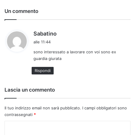
Un commento
h
Sabatino
a
alle 11:44
d
sono interessato a lavorare con voi sono ex
e
guardia giurata
t
t
Rispondi
o
:
Lascia un commento
Il tuo indirizzo email non sarà pubblicato.
I campi obbligatori sono
contrassegnati
*
C
o