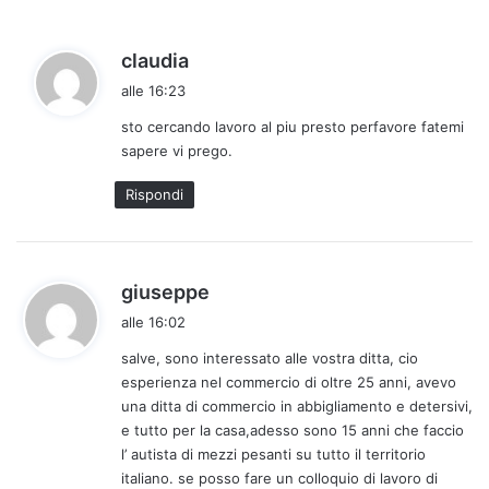
h
claudia
a
alle 16:23
d
sto cercando lavoro al piu presto perfavore fatemi
e
sapere vi prego.
t
t
Rispondi
o
:
h
giuseppe
a
alle 16:02
d
salve, sono interessato alle vostra ditta, cio
e
esperienza nel commercio di oltre 25 anni, avevo
t
una ditta di commercio in abbigliamento e detersivi,
t
e tutto per la casa,adesso sono 15 anni che faccio
o
l’ autista di mezzi pesanti su tutto il territorio
:
italiano. se posso fare un colloquio di lavoro di