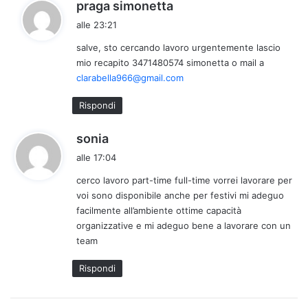
h
praga simonetta
a
alle 23:21
d
salve, sto cercando lavoro urgentemente lascio
e
mio recapito 3471480574 simonetta o mail a
t
clarabella966@gmail.com
t
o
Rispondi
:
h
sonia
a
alle 17:04
d
cerco lavoro part-time full-time vorrei lavorare per
e
voi sono disponibile anche per festivi mi adeguo
t
facilmente all’ambiente ottime capacità
t
organizzative e mi adeguo bene a lavorare con un
o
team
:
Rispondi