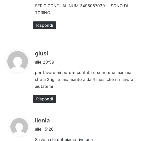
t
SERIO.CONT…AL NUM.3496087039…..SONO DI
o
TORINO.
:
Rispondi
h
giusi
a
alle 20:59
d
per favore mi potete contatare sono una mamma
e
che a 2figli e mio marito a da 4 mesi che nn lavora
t
aiutatemi
t
o
Rispondi
:
h
Ilenia
a
alle 15:26
d
Salve a chi dobbiamo rivolgerci
e