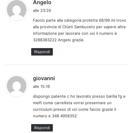
h
Angelo
a
alle 23:20
d
Faccio parte alla categoria protetta 68/99 mi trovo
e
alla provincia di Chieti Sambuceto per sapere altre
t
informazione per lavorare con voi il numero è
t
3288383222 Angelo grazie.
o
:
Rispondi
h
giovanni
a
alle 15:16
d
dispongo patente c ho lavorato presso barilla fg e
e
melfi come carrellista vorrei presentare un
t
curriculum presso di voi come faccio grazie il
t
numero e 348 4958352
o
:
Rispondi