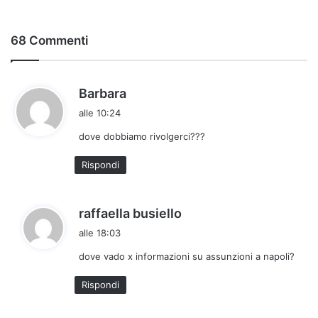
68 Commenti
h
Barbara
a
alle 10:24
d
dove dobbiamo rivolgerci???
e
t
Rispondi
t
o
:
h
raffaella busiello
a
alle 18:03
d
dove vado x informazioni su assunzioni a napoli?
e
t
Rispondi
t
o