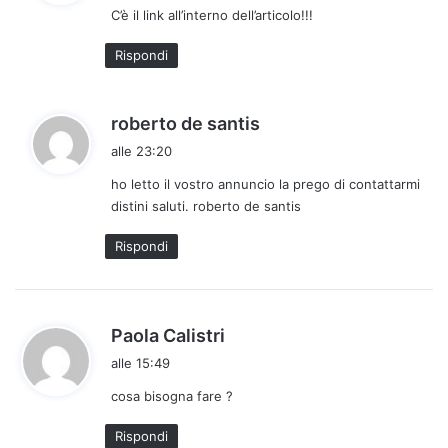
C’è il link all’interno dell’articolo!!!
e
t
Rispondi
t
o
:
h
roberto de santis
a
alle 23:20
d
ho letto il vostro annuncio la prego di contattarmi
e
distini saluti. roberto de santis
t
t
Rispondi
o
:
h
Paola Calistri
a
alle 15:49
d
cosa bisogna fare ?
e
t
Rispondi
t