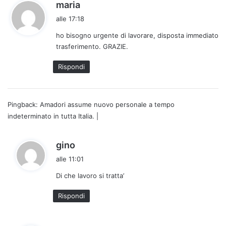
h
maria
a
alle 17:18
d
ho bisogno urgente di lavorare, disposta immediato
e
trasferimento. GRAZIE.
t
t
Rispondi
o
:
Pingback:
Amadori assume nuovo personale a tempo
indeterminato in tutta Italia. |
h
gino
a
alle 11:01
d
Di che lavoro si tratta’
e
t
Rispondi
t
o
: