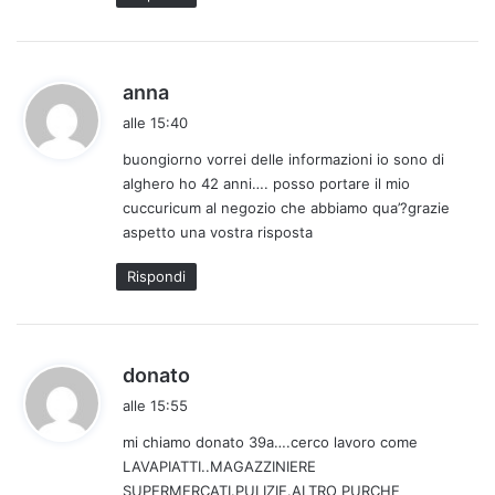
o
:
h
anna
a
alle 15:40
d
buongiorno vorrei delle informazioni io sono di
e
alghero ho 42 anni…. posso portare il mio
t
cuccuricum al negozio che abbiamo qua’?grazie
t
aspetto una vostra risposta
o
:
Rispondi
h
donato
a
alle 15:55
d
mi chiamo donato 39a….cerco lavoro come
e
LAVAPIATTI..MAGAZZINIERE
t
SUPERMERCATI.PULIZIE.ALTRO PURCHE