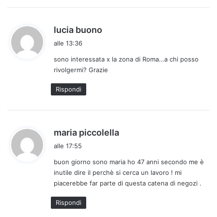
h
lucia buono
a
alle 13:36
d
sono interessata x la zona di Roma…a chi posso
e
rivolgermi? Grazie
t
t
Rispondi
o
:
h
maria piccolella
a
alle 17:55
d
buon giorno sono maria ho 47 anni secondo me è
e
inutile dire il perchè si cerca un lavoro ! mi
t
piacerebbe far parte di questa catena di negozi .
t
o
Rispondi
: