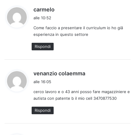
h
carmelo
a
alle 10:52
d
Come faccio a presentare il curriculum io ho giâ
e
esperienza in questo settore
t
t
Rispondi
o
:
h
venanzio colaemma
a
alle 16:05
d
cerco lavoro e o 43 anni posso fare magazziniere e
e
autista con patente b il mio cell 3470877530
t
t
Rispondi
o
: