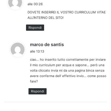
a
alle 00:26
d
DOVETE INSERIREI IL VOSTRO CURRICULUM VITAE
e
ALL’INTERNO DEL SITO!
t
t
Rispondi
o
:
h
marco de santis
a
alle 13:13
d
ciao… ho inserito tutto correttamente per inviare
e
il mio curriculum per acqua e sapone… però una
t
volta cliccato invia mi da una pagina binca senza
t
avere conferma dell’ effettivo invio… come posso
o
fare?
:
Rispondi