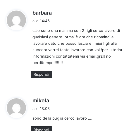
h
barbara
a
alle 14:46
d
ciao sono una mamma con 2 figli cerco lavoro di
e
qualsiasi genere ,ormai è ora che ricominci a
t
lavorare dato che posso lasciare i miei figli alla
t
suocera vorrei tanto lavorare con voi !per ulteriori
o
informazioni contattatemi via email.grz!! no
:
perditempo!!!!!!!!
Rispondi
h
mikela
a
alle 18:08
d
sono della puglia cerco lavoro …..
e
t
Rispondi