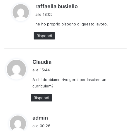
:
h
raffaella busiello
a
alle 18:05
d
ne ho proprio bisogno di questo lavoro.
e
t
Rispondi
t
o
:
h
Claudia
a
alle 15:44
d
A chi dobbiamo rivolgerci per lasciare un
e
curriculum?
t
t
Rispondi
o
:
h
admin
a
alle 00:26
d