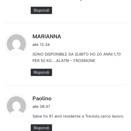
t
Rispondi
t
o
:
h
MARIANNA
a
alle 12:34
d
SONO DISPONIBILE DA SUBITO HO 2O ANNI 1,70
e
PER 50 KG….ALATRI – FROSINONE
t
t
Rispondi
o
:
h
Paolino
a
alle 08:47
d
Salve ho 61 anni residente a Treviolo,cerco lavoro.
e
t
Rispondi
t