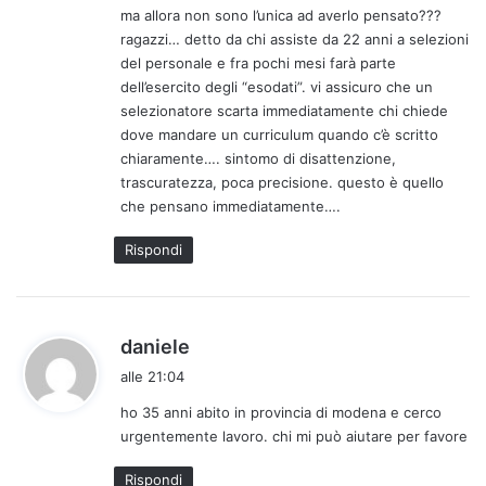
ma allora non sono l’unica ad averlo pensato???
:
ragazzi… detto da chi assiste da 22 anni a selezioni
del personale e fra pochi mesi farà parte
dell’esercito degli “esodati”. vi assicuro che un
selezionatore scarta immediatamente chi chiede
dove mandare un curriculum quando c’è scritto
chiaramente…. sintomo di disattenzione,
trascuratezza, poca precisione. questo è quello
che pensano immediatamente….
Rispondi
h
daniele
a
alle 21:04
d
ho 35 anni abito in provincia di modena e cerco
e
urgentemente lavoro. chi mi può aiutare per favore
t
t
Rispondi