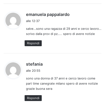
:
h
emanuela pappalardo
a
alle 12:37
d
salve…sono una ragazza di 29 anni e cerco lavoro…
e
scrivo dalla prov di pz….. spero di avere notizie
t
t
Rispondi
o
:
h
stefania
a
alle 20:55
d
sono una donna di 37 anni e cerco lavoro come
e
part time canegrate milano spero di avere notizie
t
grazie buona sera
t
o
Rispondi
: