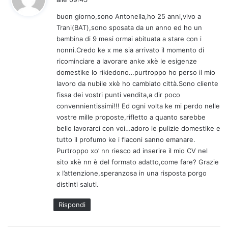
d
buon giorno,sono Antonella,ho 25 anni,vivo a
e
Trani(BAT),sono sposata da un anno ed ho un
t
bambina di 9 mesi ormai abituata a stare con i
t
nonni.Credo ke x me sia arrivato il momento di
o
ricominciare a lavorare anke xkè le esigenze
:
domestike lo rikiedono…purtroppo ho perso il mio
lavoro da nubile xkè ho cambiato città.Sono cliente
fissa dei vostri punti vendita,a dir poco
convennientissimi!!! Ed ogni volta ke mi perdo nelle
vostre mille proposte,rifletto a quanto sarebbe
bello lavorarci con voi…adoro le pulizie domestike e
tutto il profumo ke i flaconi sanno emanare.
Purtroppo xo’ nn riesco ad inserire il mio CV nel
sito xkè nn è del formato adatto,come fare? Grazie
x l’attenzione,speranzosa in una risposta porgo
distinti saluti.
Rispondi