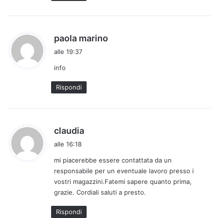
o
:
h
paola marino
a
alle 19:37
d
info
e
t
Rispondi
t
o
:
h
claudia
a
alle 16:18
d
mi piacerebbe essere contattata da un
e
responsabile per un eventuale lavoro presso i
t
vostri magazzini.Fatemi sapere quanto prima,
t
grazie. Cordiali saluti a presto.
o
:
Rispondi