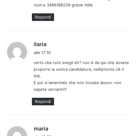
num.e 3486188229 grazie mille
t
t
Rispondi
o
:
h
ilaria
a
alle 17:10
d
certo che tutti svegli eh? non è da qui che dovete
e
proporre la vostra candidatura, nell’articolo c’è il
t
link.
t
E poi vi lamentate che non trovate lavoro: non
o
sapete cercarlo!!!
:
Rispondi
h
maria
a