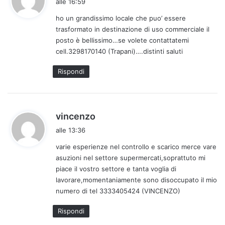
alle 16:59
d
ho un grandissimo locale che puo’ essere
e
trasformato in destinazione di uso commerciale il
t
posto è bellissimo…se volete contattatemi
t
cell.3298170140 (Trapani)….distinti saluti
o
:
Rispondi
h
vincenzo
a
alle 13:36
d
varie esperienze nel controllo e scarico merce vare
e
asuzioni nel settore supermercati,soprattuto mi
t
piace il vostro settore e tanta voglia di
t
lavorare,momentaniamente sono disoccupato il mio
o
numero di tel 3333405424 (VINCENZO)
:
Rispondi