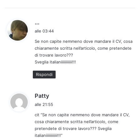
h
...
a
alle 03:44
d
Se non capite nemmeno dove mandare il CV, cosa
e
chiaramente scritta nell’articolo, come pretendete
t
di trovare lavoro???
t
Sveglia italianiiiiiiiiiiii!!!
o
:
Rispondi
h
Patty
a
alle 21:55
d
cit “Se non capite nemmeno dove mandare il CV,
e
cosa chiaramente scritta nell’articolo, come
t
pretendete di trovare lavoro??? Sveglia
t
italianiiiiiiiiiiii!!!”
o