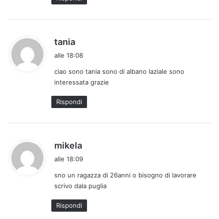
t
o
:
h
tania
a
alle 18:08
d
ciao sono tania sono di albano laziale sono
e
interessata grazie
t
t
Rispondi
o
:
h
mikela
a
alle 18:09
d
sno un ragazza di 26anni o bisogno di lavorare
e
scrivo dala puglia
t
t
Rispondi
o