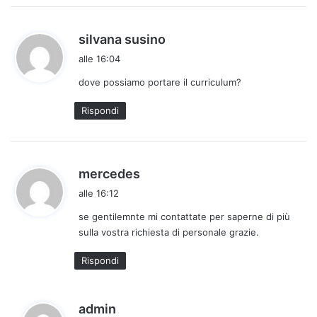
h
silvana susino
a
alle 16:04
d
dove possiamo portare il curriculum?
e
t
Rispondi
t
o
:
h
mercedes
a
alle 16:12
d
se gentilemnte mi contattate per saperne di più
e
sulla vostra richiesta di personale grazie.
t
t
Rispondi
o
:
h
admin