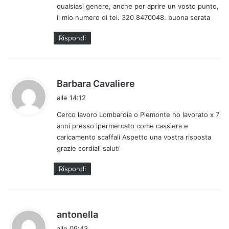
qualsiasi genere, anche per aprire un vosto punto,
il mio numero di tel. 320 8470048. buona serata
Rispondi
h
Barbara Cavaliere
a
alle 14:12
d
Cerco lavoro Lombardia o Piemonte ho lavorato x 7
e
anni presso ipermercato come cassiera e
t
caricamento scaffali Aspetto una vostra risposta
t
grazie cordiali saluti
o
:
Rispondi
h
antonella
a
alle 09:43