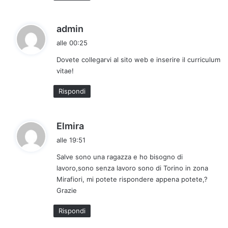
o
:
h
admin
a
alle 00:25
d
Dovete collegarvi al sito web e inserire il curriculum
e
vitae!
t
t
Rispondi
o
:
h
Elmira
a
alle 19:51
d
Salve sono una ragazza e ho bisogno di
e
lavoro,sono senza lavoro sono di Torino in zona
t
Mirafiori, mi potete rispondere appena potete,?
t
Grazie
o
:
Rispondi