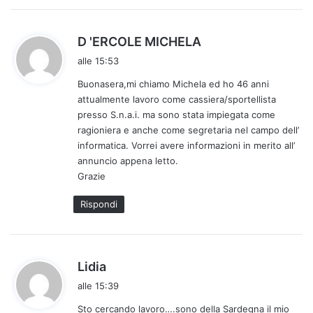
h
D 'ERCOLE MICHELA
a
alle 15:53
d
Buonasera,mi chiamo Michela ed ho 46 anni
e
attualmente lavoro come cassiera/sportellista
t
presso S.n.a.i. ma sono stata impiegata come
t
ragioniera e anche come segretaria nel campo dell’
o
informatica. Vorrei avere informazioni in merito all’
:
annuncio appena letto.
Grazie
Rispondi
h
Lidia
a
alle 15:39
d
Sto cercando lavoro….sono della Sardegna il mio
e