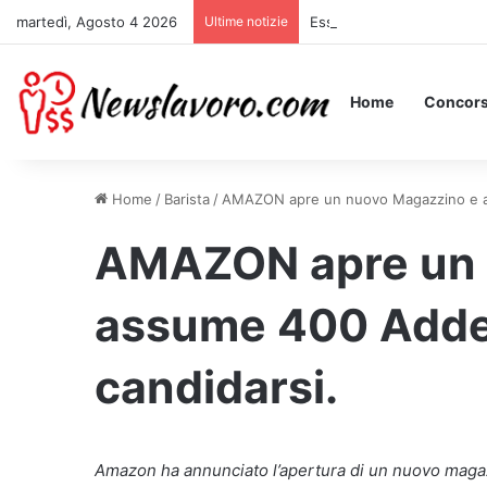
martedì, Agosto 4 2026
Ultime notizie
Essere Pagati per Stare a 
Home
Concors
Home
/
Barista
/
AMAZON apre un nuovo Magazzino e as
AMAZON apre un 
assume 400 Addet
candidarsi.
Amazon ha annunciato l’apertura di un nuovo magazzi