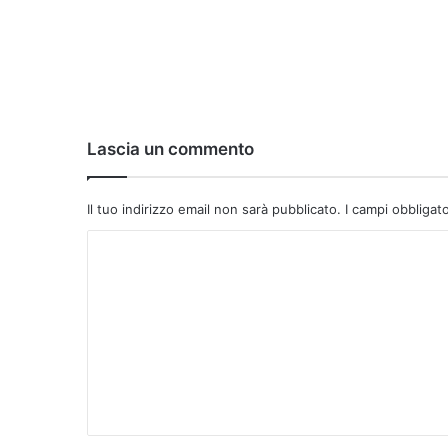
Lascia un commento
Il tuo indirizzo email non sarà pubblicato.
I campi obbligat
C
o
m
m
e
n
t