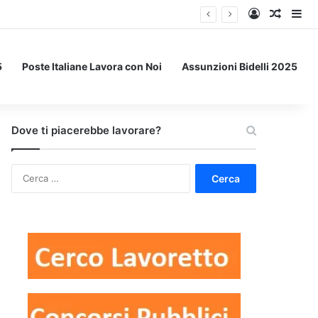
Accedi
Un art
Bar
5
Poste Italiane Lavora con Noi
Assunzioni Bidelli 2025
Dove ti piacerebbe lavorare?
Ricerca
per: