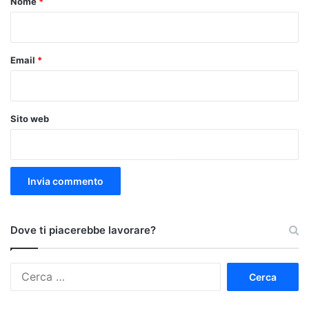
Nome
*
*
Email
*
Sito web
Dove ti piacerebbe lavorare?
Ricerca
per: