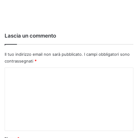
Lascia un commento
Il tuo indirizzo email non sarà pubblicato.
I campi obbligatori sono
contrassegnati
*
C
o
m
m
e
n
t
o