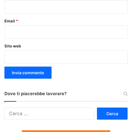
*
Email
*
Sito web
Dove ti piacerebbe lavorare?
Ricerca
per: