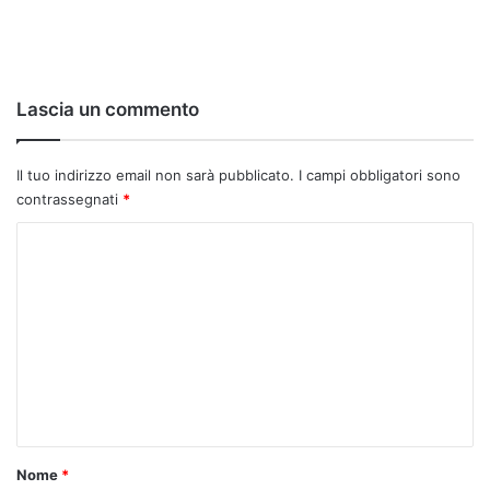
Lascia un commento
Il tuo indirizzo email non sarà pubblicato.
I campi obbligatori sono
contrassegnati
*
C
o
m
m
e
n
t
o
Nome
*