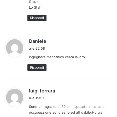
Grazie,
o
Lo Staff.
:
Rispondi
h
Daniele
a
alle 22:58
d
Ingegnere meccanico cerca lavoro
e
t
Rispondi
t
o
:
h
luigi ferrara
a
alle 15:51
d
Sono un ragazzo di 29 anni sposato in cerca di
e
occupazzione sono serio ed affidabile.Ho gia
t