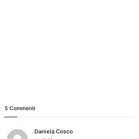
5 Commenti
h
Daniela Cosco
a