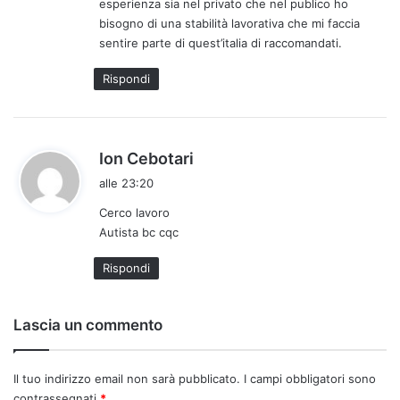
esperienza sia nel privato che nel publico ho
t
bisogno di una stabilità lavorativa che mi faccia
o
sentire parte di quest’italia di raccomandati.
:
Rispondi
h
Ion Cebotari
a
alle 23:20
d
Cerco lavoro
e
Autista bc cqc
t
t
Rispondi
o
:
Lascia un commento
Il tuo indirizzo email non sarà pubblicato.
I campi obbligatori sono
contrassegnati
*