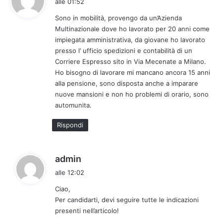
alle 01:52
d
Sono in mobilità, provengo da un’Azienda
e
Multinazionale dove ho lavorato per 20 anni come
t
impiegata amministrativa, da giovane ho lavorato
t
presso l’ ufficio spedizioni e contabilità di un
o
Corriere Espresso sito in Via Mecenate a Milano.
:
Ho bisogno di lavorare mi mancano ancora 15 anni
alla pensione, sono disposta anche a imparare
nuove mansioni e non ho problemi di orario, sono
automunita.
Rispondi
h
admin
a
alle 12:02
d
Ciao,
e
Per candidarti, devi seguire tutte le indicazioni
t
presenti nell’articolo!
t