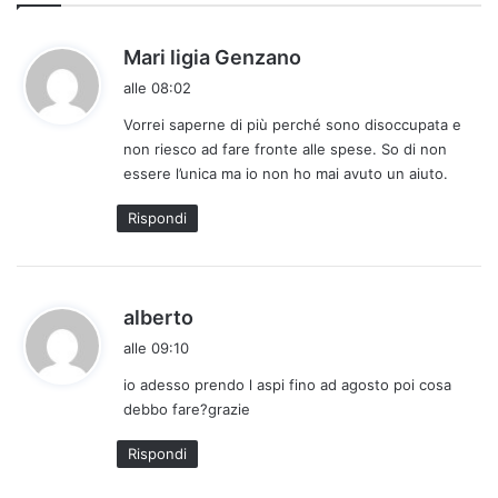
h
Mari ligia Genzano
a
alle 08:02
d
Vorrei saperne di più perché sono disoccupata e
e
non riesco ad fare fronte alle spese. So di non
t
essere l’unica ma io non ho mai avuto un aiuto.
t
o
Rispondi
:
h
alberto
a
alle 09:10
d
io adesso prendo l aspi fino ad agosto poi cosa
e
debbo fare?grazie
t
t
Rispondi
o
: