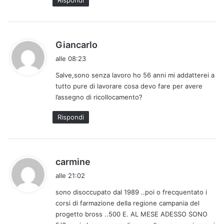
h
Giancarlo
a
alle 08:23
d
Salve,sono senza lavoro ho 56 anni mi addatterei a
e
tutto pure di lavorare cosa devo fare per avere
t
l’assegno di ricollocamento?
t
o
Rispondi
:
h
carmine
a
alle 21:02
d
sono disoccupato dal 1989 ..poi o frecquentato i
e
corsi di farmazione della regione campania del
t
progetto bross ..500 E. AL MESE ADESSO SONO
t