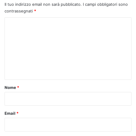
Il tuo indirizzo email non sarà pubblicato.
I campi obbligatori sono
contrassegnati
*
C
o
m
m
e
n
t
o
Nome
*
*
Email
*