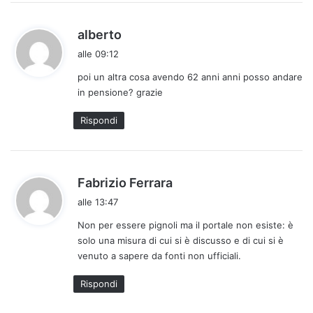
h
alberto
a
alle 09:12
d
poi un altra cosa avendo 62 anni anni posso andare
e
in pensione? grazie
t
t
Rispondi
o
:
h
Fabrizio Ferrara
a
alle 13:47
d
Non per essere pignoli ma il portale non esiste: è
e
solo una misura di cui si è discusso e di cui si è
t
venuto a sapere da fonti non ufficiali.
t
o
Rispondi
: