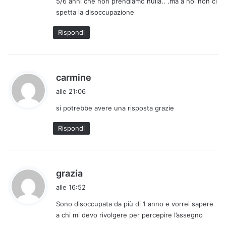
5/6 anni che non prendiamo nulla.. .ma a noi non ci
o
spetta la disoccupazione
:
Rispondi
h
carmine
a
alle 21:06
d
si potrebbe avere una risposta grazie
e
t
Rispondi
t
o
:
h
grazia
a
alle 16:52
d
Sono disoccupata da più di 1 anno e vorrei sapere
e
a chi mi devo rivolgere per percepire l’assegno
t