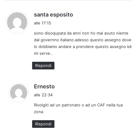
h
santa esposito
a
alle 17:15
d
sono disoqupata da anni non ho mai avuto niente
e
dal governno italiano.adesso questo assegno dove
t
lo dobbiamo andare a prendere questo assegno kè
t
mi serve..
o
:
Rispondi
h
Ernesto
a
alle 22:34
d
Rivolgiti ad un patronato o ad un CAF nella tua
e
zona
t
t
Rispondi
o
: