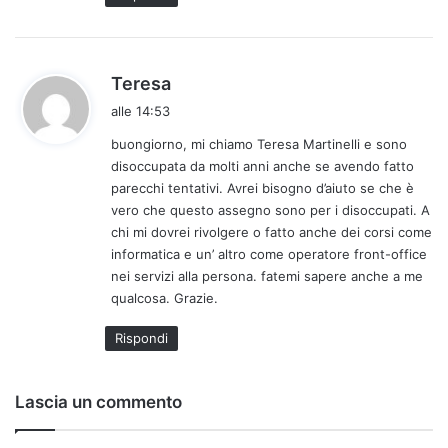
o
:
h
Teresa
a
alle 14:53
d
buongiorno, mi chiamo Teresa Martinelli e sono
e
disoccupata da molti anni anche se avendo fatto
t
parecchi tentativi. Avrei bisogno d’aiuto se che è
t
vero che questo assegno sono per i disoccupati. A
o
chi mi dovrei rivolgere o fatto anche dei corsi come
:
informatica e un’ altro come operatore front-office
nei servizi alla persona. fatemi sapere anche a me
qualcosa. Grazie.
Rispondi
Lascia un commento