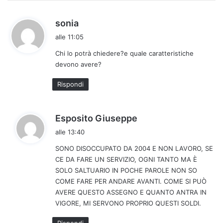
h
sonia
a
alle 11:05
d
Chi lo potrà chiedere?e quale caratteristiche
e
devono avere?
t
t
Rispondi
o
:
h
Esposito Giuseppe
a
alle 13:40
d
SONO DISOCCUPATO DA 2004 E NON LAVORO, SE
e
CE DA FARE UN SERVIZIO, OGNI TANTO MA È
t
SOLO SALTUARIO IN POCHE PAROLE NON SO
t
COME FARE PER ANDARE AVANTI. COME SI PUÒ
o
AVERE QUESTO ASSEGNO E QUANTO ANTRA IN
:
VIGORE, MI SERVONO PROPRIO QUESTI SOLDI.
Rispondi