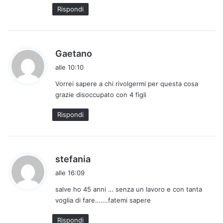
t
Rispondi
o
:
h
Gaetano
a
alle 10:10
d
Vorrei sapere a chi rivolgermi per questa cosa
e
grazie disoccupato con 4 figli
t
t
Rispondi
o
:
h
stefania
a
alle 16:09
d
salve ho 45 anni … senza un lavoro e con tanta
e
voglia di fare…….fatemi sapere
t
t
Rispondi