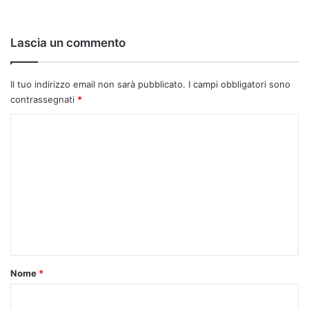
Lascia un commento
Il tuo indirizzo email non sarà pubblicato.
I campi obbligatori sono
contrassegnati
*
C
o
m
m
e
n
t
o
Nome
*
*