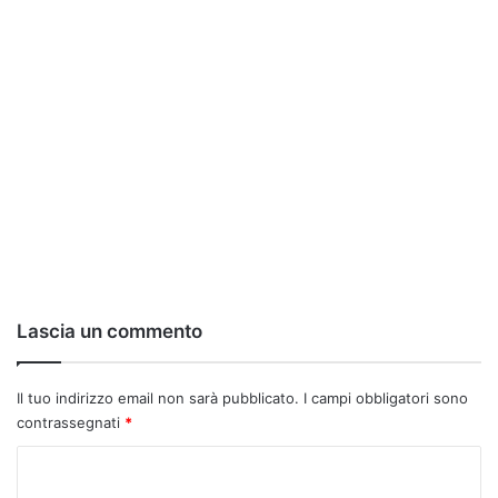
Lascia un commento
Il tuo indirizzo email non sarà pubblicato.
I campi obbligatori sono
contrassegnati
*
C
o