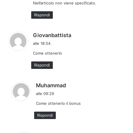
Nell’articolo non viene specificato.
t
t
Rispondi
o
:
h
Giovanbattista
a
alle 18:54
d
Come ottenerlo
e
t
Rispondi
t
o
:
h
Muhammad
a
alle 09:29
d
Come ottenerlo il bonus
e
t
Rispondi
t
o
: