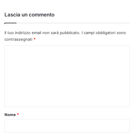
o
:
Lascia un commento
Il tuo indirizzo email non sarà pubblicato.
I campi obbligatori sono
contrassegnati
*
C
o
m
m
e
n
t
o
Nome
*
*