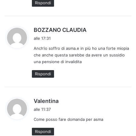
Rispondi
o
:
h
BOZZANO CLAUDIA
a
alle 17:31
d
Anch’io soffro di asma.e in più ho una forte miopia
e
che anche questa sarebbe da avere un sussidio
t
una pensione di invalidita
t
o
Rispondi
:
h
Valentina
a
alle 11:37
d
Come posso fare domanda per asma
e
t
Rispondi
t