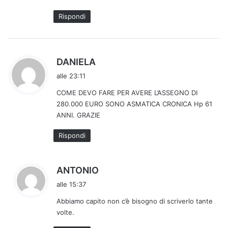
o
Rispondi
:
h
DANIELA
a
alle 23:11
d
COME DEVO FARE PER AVERE L’ASSEGNO DI
e
280.000 EURO SONO ASMATICA CRONICA Hp 61
t
ANNI. GRAZIE
t
o
Rispondi
:
h
ANTONIO
a
alle 15:37
d
Abbiamo capito non c’è bisogno di scriverlo tante
e
volte.
t
t