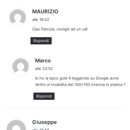
:
h
MAURIZIO
a
alle 18:02
d
Ciao Patrizia, rivolgiti ad un caf.
e
t
Rispondi
t
o
:
h
Marco
a
alle 23:52
d
Io ho la bpco gold 4 leggendo su Google avrei
e
diritto sl invalidita del 100×100 inteoria in ptatica ?
t
t
Rispondi
o
:
h
Giuseppe
a
alle 16:58