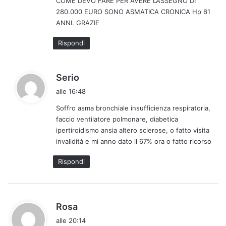
COME DEVO FARE PER AVERE L’ASSEGNO DI
e
280.000 EURO SONO ASMATICA CRONICA Hp 61
t
ANNI. GRAZIE
t
o
Rispondi
:
h
Serio
a
alle 16:48
d
Soffro asma bronchiale insufficienza respiratoria,
e
faccio ventilatore polmonare, diabetica
t
ipertiroidismo ansia altero sclerose, o fatto visita
t
invalidità e mi anno dato il 67% ora o fatto ricorso
o
:
Rispondi
h
Rosa
a
alle 20:14