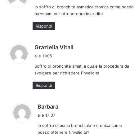
d
Io soffro di bronchite asmatica cronica come posdo
e
farespam per ottenereora invalidita
t
t
Rispondi
o
:
h
Graziella Vitali
a
alle 11:05
d
Soffro di bronchite amati a quale la procedura da
e
svolgere per richiedere l’invalidità
t
t
Rispondi
o
:
h
Barbara
a
alle 17:07
d
Io soffro di asma bronchiale e cronica come
e
posso ottenere l’invalidità?
t