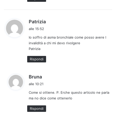
t
o
:
h
Patrizia
a
alle 15:52
d
Io soffro di asma bronchiale come posso avere l
e
invalidità a chi mi devo rivolgere
t
Patrizia
t
o
Rispondi
:
h
Bruna
a
alle 10:21
d
Come si ottiene. P. Erche questo articolo ne parla
e
ma no dice come ottenerlo
t
t
Rispondi
o