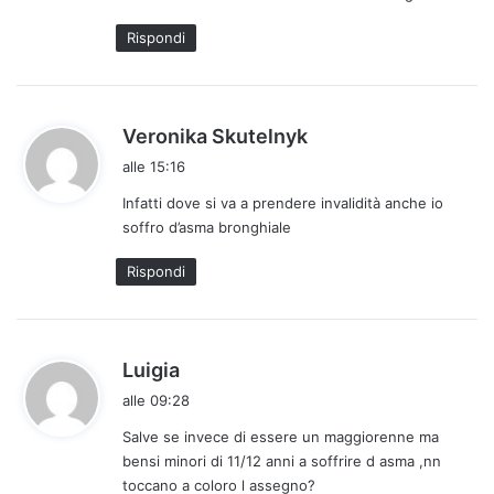
o
Rispondi
:
h
Veronika Skutelnyk
a
alle 15:16
d
Infatti dove si va a prendere invalidità anche io
e
soffro d’asma bronghiale
t
t
Rispondi
o
:
h
Luigia
a
alle 09:28
d
Salve se invece di essere un maggiorenne ma
e
bensi minori di 11/12 anni a soffrire d asma ,nn
t
toccano a coloro l assegno?
t