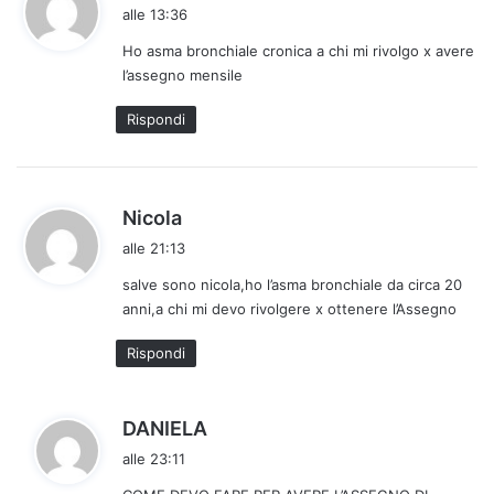
a
alle 13:36
d
Ho asma bronchiale cronica a chi mi rivolgo x avere
e
l’assegno mensile
t
t
Rispondi
o
:
h
Nicola
a
alle 21:13
d
salve sono nicola,ho l’asma bronchiale da circa 20
e
anni,a chi mi devo rivolgere x ottenere l’Assegno
t
t
Rispondi
o
:
h
DANIELA
a
alle 23:11
d