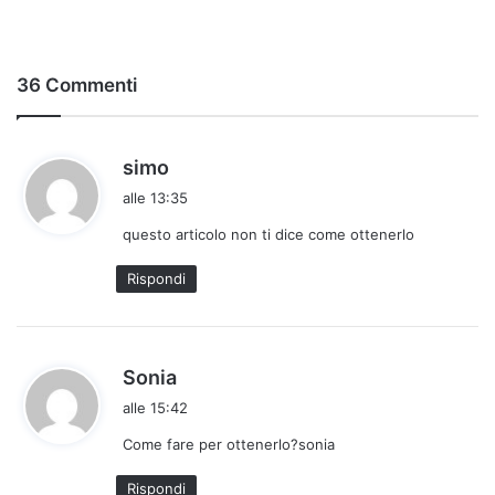
36 Commenti
h
simo
a
alle 13:35
d
questo articolo non ti dice come ottenerlo
e
t
Rispondi
t
o
:
h
Sonia
a
alle 15:42
d
Come fare per ottenerlo?sonia
e
t
Rispondi