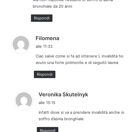
e
bronchiale da 20 anni
t
t
Rispondi
o
:
h
Filomena
a
alle 11:33
d
Ciao salve come si fa ad ottenere L invalidità ho
e
avuto una forte polmonite e di seguitò lasma
t
t
Rispondi
o
:
h
Veronika Skutelnyk
a
alle 15:15
d
Infatti dove si va a prendere invalidità anche io
e
soffro d’asma bronghiale
t
t
Rispondi