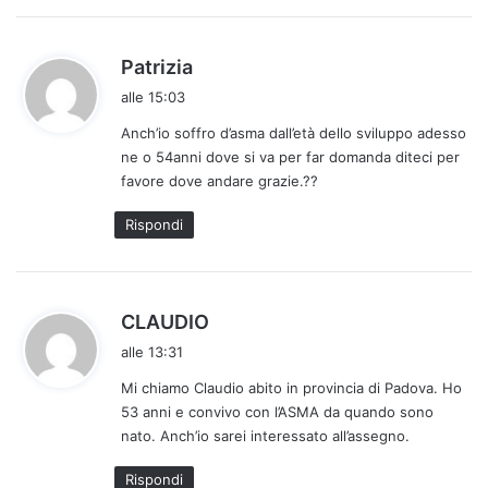
o
:
h
Patrizia
a
alle 15:03
d
Anch’io soffro d’asma dall’età dello sviluppo adesso
e
ne o 54anni dove si va per far domanda diteci per
t
favore dove andare grazie.??
t
o
Rispondi
:
h
CLAUDIO
a
alle 13:31
d
Mi chiamo Claudio abito in provincia di Padova. Ho
e
53 anni e convivo con l’ASMA da quando sono
t
nato. Anch’io sarei interessato all’assegno.
t
o
Rispondi