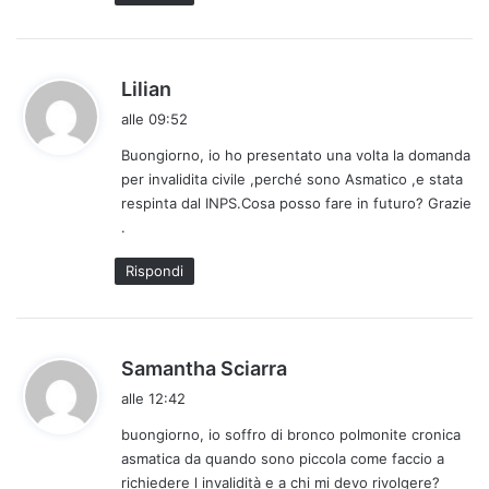
:
h
Lilian
a
alle 09:52
d
Buongiorno, io ho presentato una volta la domanda
e
per invalidita civile ,perché sono Asmatico ,e stata
t
respinta dal INPS.Cosa posso fare in futuro? Grazie
t
.
o
:
Rispondi
h
Samantha Sciarra
a
alle 12:42
d
buongiorno, io soffro di bronco polmonite cronica
e
asmatica da quando sono piccola come faccio a
t
richiedere l invalidità e a chi mi devo rivolgere?
t