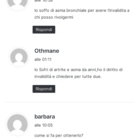
d
Io soffo di asma bronchiale per avere l’invalidita a
e
chi posso rivolgermi
t
t
Rispondi
o
:
h
Othmane
a
alle 01:11
d
Io Sofri di artrite e asma da anni,ho il diritto di
e
invalidità e chiedere per tutte due.
t
t
Rispondi
o
:
h
barbara
a
alle 10:05
d
come si fa per ottenerlo?
e