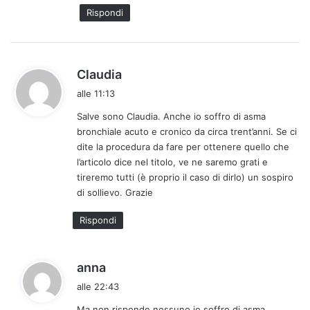
t
Rispondi
o
:
h
Claudia
a
alle 11:13
d
Salve sono Claudia. Anche io soffro di asma
e
bronchiale acuto e cronico da circa trent’anni. Se ci
t
dite la procedura da fare per ottenere quello che
t
l’articolo dice nel titolo, ve ne saremo grati e
o
tireremo tutti (è proprio il caso di dirlo) un sospiro
:
di sollievo. Grazie
Rispondi
h
anna
a
alle 22:43
d
Ma non risponde nessuno io soffro di asma