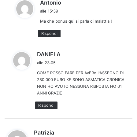
h
Antonio
a
alle 15:39
d
Ma che bonus qui si parla di malattia !
e
t
Rispondi
t
o
:
h
DANIELA
a
alle 23:05
d
COME POSSO FARE PER AvERe L’ASSEGNO DI
e
280.000 EURO KE SONO ASMATICA CRONICA
t
NON HO AVUTO NESSUNA RISPOSTA HO 61
t
ANNI GRAZIE
o
:
Rispondi
h
Patrizia