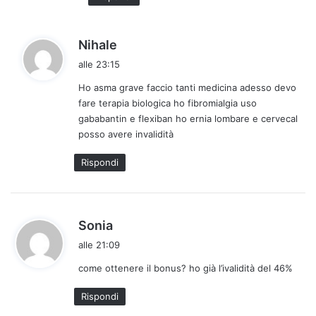
o
:
h
Nihale
a
alle 23:15
d
Ho asma grave faccio tanti medicina adesso devo
e
fare terapia biologica ho fibromialgia uso
t
gababantin e flexiban ho ernia lombare e cervecal
t
posso avere invalidità
o
:
Rispondi
h
Sonia
a
alle 21:09
d
come ottenere il bonus? ho già l’ivalidità del 46%
e
t
Rispondi
t