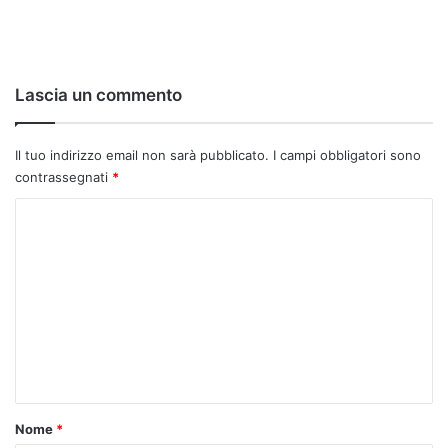
Lascia un commento
Il tuo indirizzo email non sarà pubblicato.
I campi obbligatori sono
contrassegnati
*
C
o
m
m
e
n
t
o
Nome
*