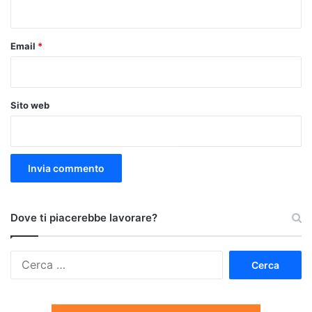
*
Email
*
Sito web
Dove ti piacerebbe lavorare?
Ricerca
per: