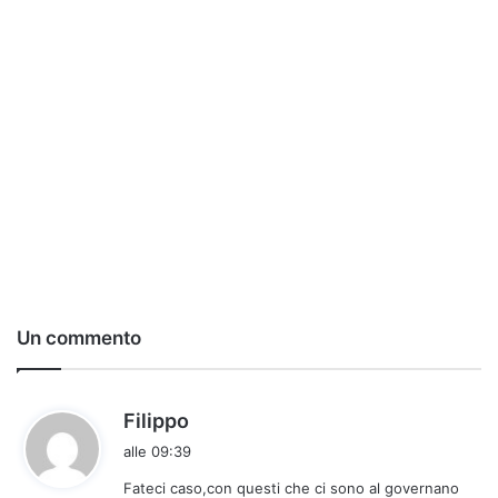
Un commento
h
Filippo
a
alle 09:39
d
Fateci caso,con questi che ci sono al governano
e