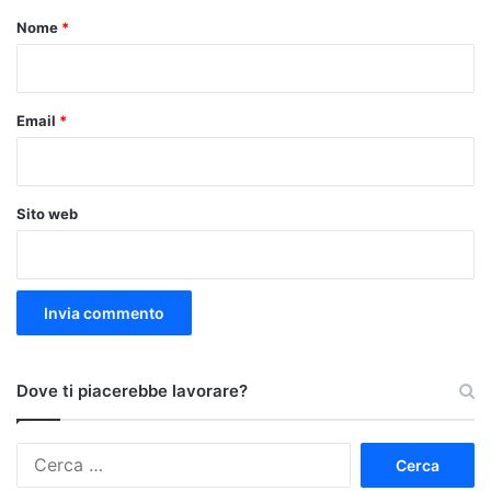
o
Nome
*
*
Email
*
Sito web
Dove ti piacerebbe lavorare?
Ricerca
per: