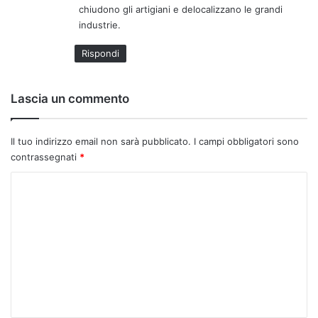
chiudono gli artigiani e delocalizzano le grandi
t
industrie.
t
o
Rispondi
:
Lascia un commento
Il tuo indirizzo email non sarà pubblicato.
I campi obbligatori sono
contrassegnati
*
C
o
m
m
e
n
t