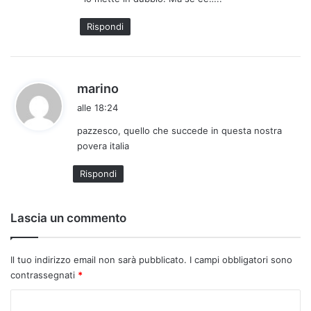
t
t
Rispondi
o
:
h
marino
a
alle 18:24
d
pazzesco, quello che succede in questa nostra
e
povera italia
t
t
Rispondi
o
:
Lascia un commento
Il tuo indirizzo email non sarà pubblicato.
I campi obbligatori sono
contrassegnati
*
C