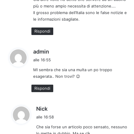
più o meno ampio necessita di attenzione….
Il grosso problema dell’Italia sono le false notizie e
le informazioni sbagliate.
Rispondi
h
admin
a
alle 16:55
d
MI sembra che sia una multa un po troppo
e
esagerata.. Non trovi? 😉
t
t
Rispondi
o
:
h
Nick
a
alle 16:58
d
Che sia forse un articolo poco sensato, nessuno
e
lo mette in dubbio. Ma se c’è…..