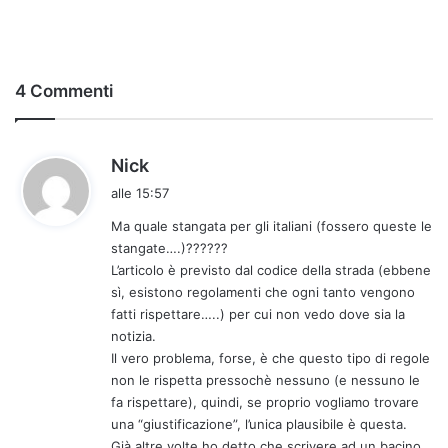
4 Commenti
h
Nick
a
alle 15:57
d
Ma quale stangata per gli italiani (fossero queste le
e
stangate….)??????
t
L’articolo è previsto dal codice della strada (ebbene
t
sì, esistono regolamenti che ogni tanto vengono
o
fatti rispettare…..) per cui non vedo dove sia la
:
notizia.
Il vero problema, forse, è che questo tipo di regole
non le rispetta pressochè nessuno (e nessuno le
fa rispettare), quindi, se proprio vogliamo trovare
una “giustificazione”, l’unica plausibile è questa.
Già altre volte ho detto che scrivere ad un bacino