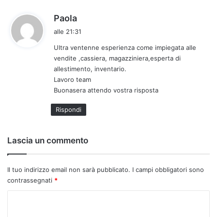
h
Paola
a
alle 21:31
d
Ultra ventenne esperienza come impiegata alle
e
vendite ,cassiera, magazziniera,esperta di
t
allestimento, inventario.
t
Lavoro team
o
Buonasera attendo vostra risposta
:
Rispondi
Lascia un commento
Il tuo indirizzo email non sarà pubblicato.
I campi obbligatori sono
contrassegnati
*
C
o