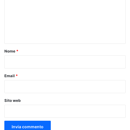
m
m
e
n
t
o
Nome
*
*
Email
*
Sito web