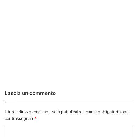
Lascia un commento
Il tuo indirizzo email non sarà pubblicato.
I campi obbligatori sono
contrassegnati
*
C