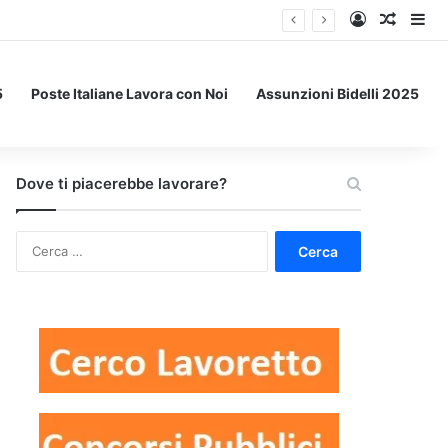
Accedi
Un art
Bar
5
Poste Italiane Lavora con Noi
Assunzioni Bidelli 2025
Dove ti piacerebbe lavorare?
Ricerca
per: