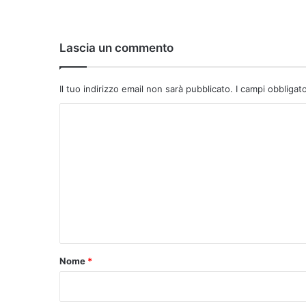
:
Lascia un commento
Il tuo indirizzo email non sarà pubblicato.
I campi obbligat
C
o
m
m
e
n
t
o
Nome
*
*