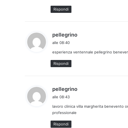
t
Rispondi
t
o
:
h
pellegrino
a
alle 08:40
d
esperienza ventennale pellegrino benevent
e
t
Rispondi
t
o
:
h
pellegrino
a
alle 08:43
d
lavoro clinica villa margherita benevento 
e
professionale
t
t
Rispondi
o