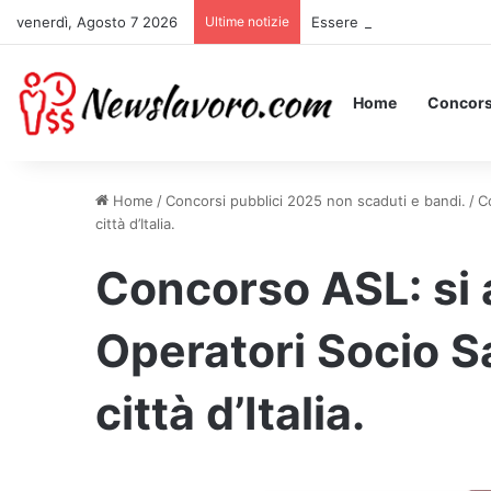
venerdì, Agosto 7 2026
Ultime notizie
Essere Pagati per Stare a 
Home
Concors
Home
/
Concorsi pubblici 2025 non scaduti e bandi.
/
C
città d’Italia.
Concorso ASL: si
Operatori Socio Sa
città d’Italia.