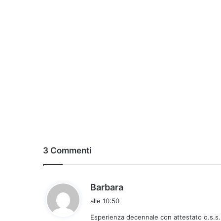
3 Commenti
h
Barbara
a
alle 10:50
d
Esperienza decennale con attestato o.s.s.
e