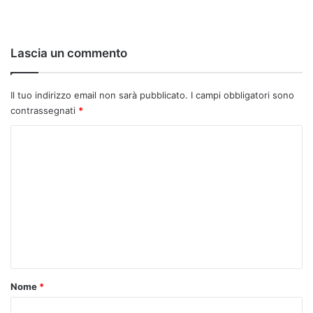
Lascia un commento
Il tuo indirizzo email non sarà pubblicato.
I campi obbligatori sono
contrassegnati
*
C
o
m
m
e
n
t
o
Nome
*
*