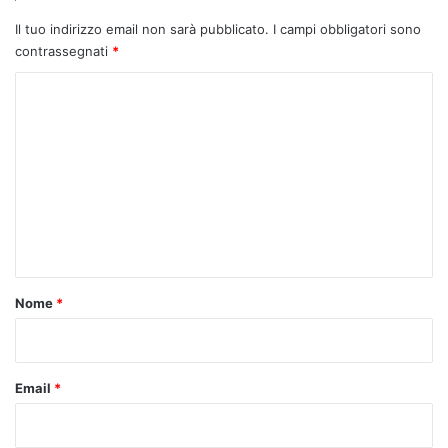
Il tuo indirizzo email non sarà pubblicato.
I campi obbligatori sono
contrassegnati
*
C
o
m
m
e
n
t
o
Nome
*
*
Email
*