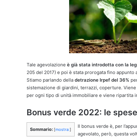
Tale agevolazione
è già stata introdotta con la le
205 del 2017) e poi è stata prorogata fino appunto 
Stiamo parlando della
detrazione Irpef del 36%
per
sistemazione di giardini, terrazzi, coperture. Vien
per ogni tipo di unità immobiliare e viene ripartita 
Bonus verde 2022: le spese
Il bonus verde è, per l’appun
Sommario:
[
mostra:
]
agevolato, però, questa vol