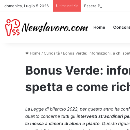
domenica, Luglio 5 2026
Ultime notizie
Essere Pagati per Stare a
Home
Concors
Home
/
Curiosità
/
Bonus Verde: informazioni, a chi spe
Bonus Verde: info
spetta e come ric
La Legge di bilancio 2022, per questo anno ha conf
quanto concerne tutti gli
interventi straordinari pe
la messa a dimora di alberi e piante
. Questo riguar