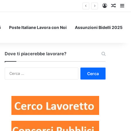
Accedi
Un art
Bar
5
Poste Italiane Lavora con Noi
Assunzioni Bidelli 2025
Dove ti piacerebbe lavorare?
Ricerca
per: