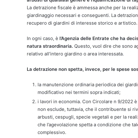
La detrazione fiscale è ammessa anche per la realizzaz
giardinaggio necessari e conseguenti. La detrazione
recupero di giardini di interesse storico e artistico.
In ogni caso, è
l’Agenzia delle Entrate che ha decis
natura straordinaria.
Questo, vuol dire che sono ag
relativo all’intero giardino o area interessata.
La detrazione non spetta, invece, per le spese so
la manutenzione ordinaria periodica dei giard
modificativo nei termini sopra indicati;
i lavori in economia. Con Circolare n 9/2022 è 
non esclude, tuttavia, che il contribuente si riv
arbusti, cespugli, specie vegetali e per la re
che l’agevolazione spetta a condizione che tale
complessivo.