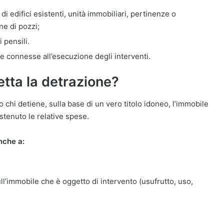
i edifici esistenti, unità immobiliari, pertinenze o
ne di pozzi;
 pensili.
e connesse all’esecuzione degli interventi.
tta la detrazione?
 chi detiene, sulla base di un vero titolo idoneo, l’immobile
ostenuto le relative spese.
anche a:
 sull’immobile che è oggetto di intervento (usufrutto, uso,