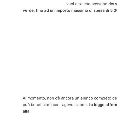
vuol dire che possono
detr
verde, fino ad un importo massimo di spesa di 5.
Al momento, non c’è ancora un elenco completo delle
può beneficiare con l’agevolazione. La
legge afferm
alla: