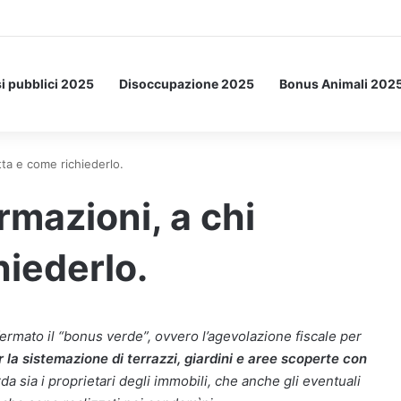
 Letto: ecco l’esperimento spaziale.
i pubblici 2025
Disoccupazione 2025
Bonus Animali 202
tta e come richiederlo.
rmazioni, a chi
hiederlo.
ermato il “bonus verde”, ovvero l’agevolazione fiscale per
r la sistemazione di terrazzi, giardini e aree scoperte con
da sia i proprietari degli immobili, che anche gli eventuali