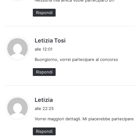
Nessuna mia amica vuole parteciparci uff
e
t
Rispondi
t
o
:
h
Letizia Tosi
a
alle 12:01
d
Buongiorno, vorrei partecipare al concorso
e
t
Rispondi
t
o
:
h
Letizia
a
alle 22:25
d
Vorrei maggiori dettagli. Mi piacerebbe partecipare
e
t
Rispondi
t