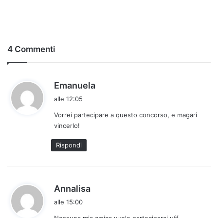
4 Commenti
h
Emanuela
a
alle 12:05
d
Vorrei partecipare a questo concorso, e magari
e
vincerlo!
t
t
Rispondi
o
:
h
Annalisa
a
alle 15:00
d