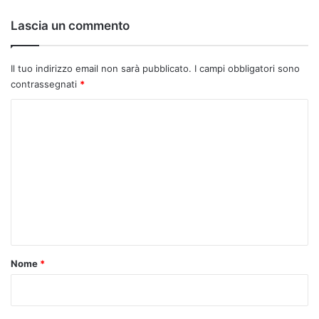
o
:
Lascia un commento
Il tuo indirizzo email non sarà pubblicato.
I campi obbligatori sono
contrassegnati
*
C
o
m
m
e
n
t
o
Nome
*
*