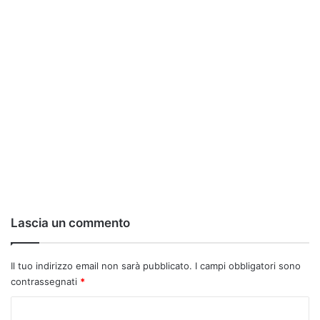
Lascia un commento
Il tuo indirizzo email non sarà pubblicato.
I campi obbligatori sono
contrassegnati
*
C