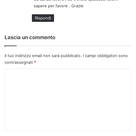
t
sapere per favore . Grazie
t
o
Rispondi
:
Lascia un commento
Il tuo indirizzo email non sarà pubblicato.
I campi obbligatori sono
contrassegnati
*
C
o
m
m
e
n
t