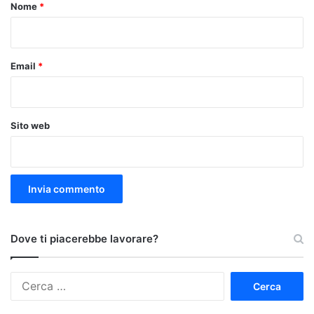
o
Nome
*
*
Email
*
Sito web
Dove ti piacerebbe lavorare?
Ricerca
per: