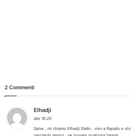
2 Commenti
h
Elhadji
a
alle 16:20
d
Salve , mi chiamo Elhadji Diallo , vivo a Rapallo e sto
e
cercando lavoro , se trovate qualcosa fatemi