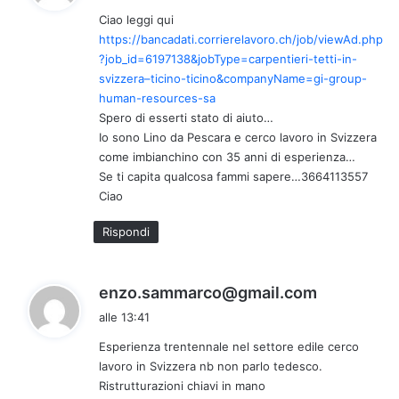
d
Ciao leggi qui
e
https://bancadati.corrierelavoro.ch/job/viewAd.php
t
?job_id=6197138&jobType=carpentieri-tetti-in-
t
svizzera–ticino-ticino&companyName=gi-group-
o
human-resources-sa
:
Spero di esserti stato di aiuto…
Io sono Lino da Pescara e cerco lavoro in Svizzera
come imbianchino con 35 anni di esperienza…
Se ti capita qualcosa fammi sapere…3664113557
Ciao
Rispondi
h
enzo.sammarco@gmail.com
a
alle 13:41
d
Esperienza trentennale nel settore edile cerco
e
lavoro in Svizzera nb non parlo tedesco.
t
Ristrutturazioni chiavi in mano
t