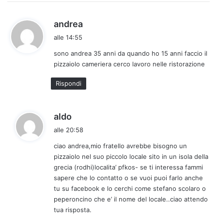
h
andrea
a
alle 14:55
d
sono andrea 35 anni da quando ho 15 anni faccio il
e
pizzaiolo cameriera cerco lavoro nelle ristorazione
t
t
Rispondi
o
:
h
aldo
a
alle 20:58
d
ciao andrea,mio fratello avrebbe bisogno un
e
pizzaiolo nel suo piccolo locale sito in un isola della
t
grecia (rodhi)localita’ pfkos- se ti interessa fammi
t
sapere che lo contatto o se vuoi puoi farlo anche
o
tu su facebook e lo cerchi come stefano scolaro o
:
peperoncino che e’ il nome del locale..ciao attendo
tua risposta.