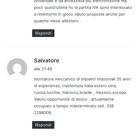
universale e da attrezzista più elettrorosione ma
t
poco quest’ultima ho la partita IVA sono interessato
o
a rimettermi in gioco valuto proposte anche per
:
qualche mese all’estero .
Rispondi
h
Salvatore
a
alle 21:49
d
montatore meccanico di impianti industriali 35 anni
e
di esperienza, trasfertista italia estero cina,
t
russia,turchia, marocco,brasile , messico,europa.
t
Valuto opportunita’ di lavoro , attualmente
o
occupato a tempo indeterminato.cell. 338
:
2298009.
Rispondi