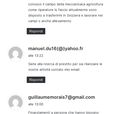
conosco il campo della meccanicaca agricoltura
t
come riparatore lo faccio attualmente sono
t
disposto a trasferirmi in Svizzera e lavorare nei
o
campi o anche allevamento
:
Rispondi
h
manuel.du16(@)yahoo.fr
a
alle 13:22
d
Siete alla ricerca di prestito per sia rilanciare le
e
vostre attività contato mio email:
t
t
Rispondi
o
:
h
guillaumemorais7@gmail.com
a
alle 13:00
d
Finanziamenti a persone che hanno bisogno
e