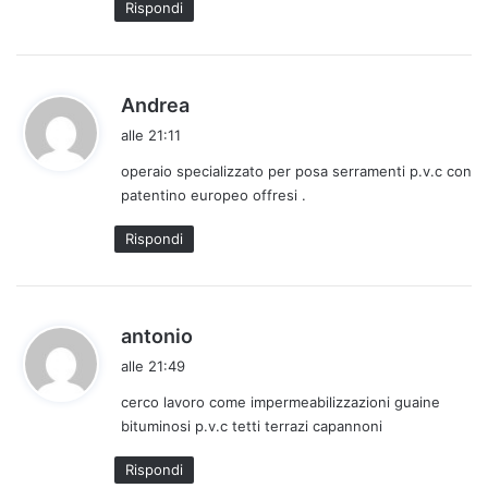
Rispondi
o
:
h
Andrea
a
alle 21:11
d
operaio specializzato per posa serramenti p.v.c con
e
patentino europeo offresi .
t
t
Rispondi
o
:
h
antonio
a
alle 21:49
d
cerco lavoro come impermeabilizzazioni guaine
e
bituminosi p.v.c tetti terrazi capannoni
t
t
Rispondi
o