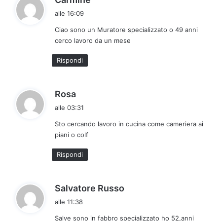
a
alle 16:09
d
Ciao sono un Muratore specializzato o 49 anni
e
cerco lavoro da un mese
t
t
Rispondi
o
:
h
Rosa
a
alle 03:31
d
Sto cercando lavoro in cucina come cameriera ai
e
piani o colf
t
t
Rispondi
o
:
h
Salvatore Russo
a
alle 11:38
d
Salve sono in fabbro specializzato ho 52,anni
e