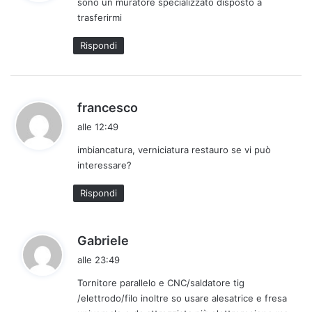
sono un muratore specializzato disposto a
e
trasferirmi
t
t
Rispondi
o
:
h
francesco
a
alle 12:49
d
imbiancatura, verniciatura restauro se vi può
e
interessare?
t
t
Rispondi
o
:
h
Gabriele
a
alle 23:49
d
Tornitore parallelo e CNC/saldatore tig
e
/elettrodo/filo inoltre so usare alesatrice e fresa
t