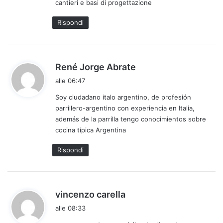
cantieri e basi di progettazione
t
t
Rispondi
o
:
h
René Jorge Abrate
a
alle 06:47
d
Soy ciudadano italo argentino, de profesión
e
parrillero-argentino con experiencia en Italia,
t
además de la parrilla tengo conocimientos sobre
t
cocina típica Argentina
o
:
Rispondi
h
vincenzo carella
a
alle 08:33
d