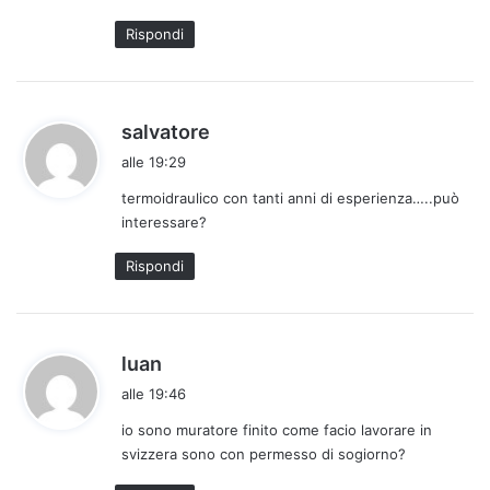
t
Rispondi
o
:
h
salvatore
a
alle 19:29
d
termoidraulico con tanti anni di esperienza…..può
e
interessare?
t
t
Rispondi
o
:
h
luan
a
alle 19:46
d
io sono muratore finito come facio lavorare in
e
svizzera sono con permesso di sogiorno?
t
t