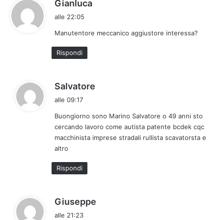
h
Gianluca
a
alle 22:05
d
Manutentore meccanico aggiustore interessa?
e
t
Rispondi
t
o
:
h
Salvatore
a
alle 09:17
d
Buongiorno sono Marino Salvatore o 49 anni sto
e
cercando lavoro come autista patente bcdek cqc
t
macchinista imprese stradali rullista scavatorsta e
t
altro
o
:
Rispondi
h
Giuseppe
a
alle 21:23