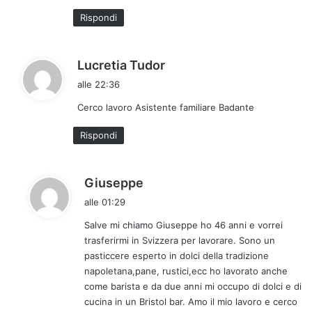
o
Rispondi
:
h
Lucretia Tudor
a
alle 22:36
d
Cerco lavoro Asistente familiare Badante
e
t
Rispondi
t
o
:
h
Giuseppe
a
alle 01:29
d
Salve mi chiamo Giuseppe ho 46 anni e vorrei
e
trasferirmi in Svizzera per lavorare. Sono un
t
pasticcere esperto in dolci della tradizione
t
napoletana,pane, rustici,ecc ho lavorato anche
o
come barista e da due anni mi occupo di dolci e di
:
cucina in un Bristol bar. Amo il mio lavoro e cerco