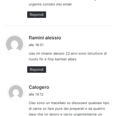
urgente contato mio email:
t
t
Rispondi
o
:
h
flamini alessio
a
alle 18:51
d
ciao mi chiamo alessio 23 anni sono istruttore di
e
nuoto fin e finp barman aibes
t
t
Rispondi
o
:
h
Calogero
a
alle 14:12
d
Ciao sono un macellaio so disossare qualsiasi tipo
e
di carne so fare pure dei preparati e da quattro
t
mesi che nn lavoro e cerco urgentemente un
t