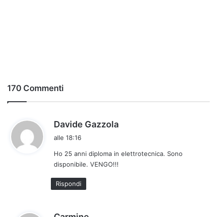
170 Commenti
h
Davide Gazzola
a
alle 18:16
d
Ho 25 anni diploma in elettrotecnica. Sono
e
disponibile. VENGO!!!
t
t
Rispondi
o
:
h
Carmine