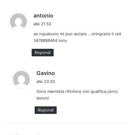
:
h
antonio
a
alle 21:52
d
se nqualcuno mi puo aiutare …viringrazio il cell
e
3478886464 tony
t
t
Rispondi
o
:
h
Gavino
a
alle 23:33
d
Sono marmista rifinitore con qualifica,cerco
e
lavoro!
t
t
Rispondi
o
: