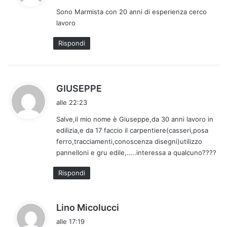
d
Sono Marmista con 20 anni di esperienza cerco
e
lavoro
t
t
Rispondi
o
:
h
GIUSEPPE
a
alle 22:23
d
Salve,il mio nome è Giuseppe,da 30 anni lavoro in
e
edilizia,e da 17 faccio il carpentiere(casseri,posa
t
ferro,tracciamenti,conoscenza disegni)utilizzo
t
pannelloni e gru edile,…..interessa a qualcuno????
o
:
Rispondi
h
Lino Micolucci
a
alle 17:19