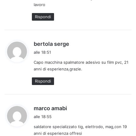
lavoro
o
:
Rispondi
h
bertola serge
a
alle 18:51
d
Capo macchina spalmatore adesivo su film pvc, 21
e
anni di esperienza,grazie.
t
t
Rispondi
o
:
h
marco amabi
a
alle 18:55
d
saldatore specializzato tig, elettrodo, mag,con 19
e
anni di esperienza offresi
t