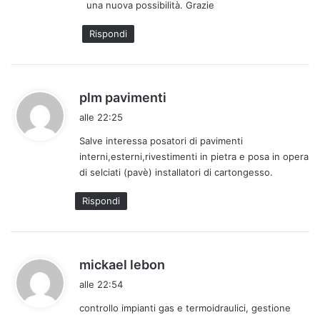
una nuova possibilità. Grazie
Rispondi
h
plm pavimenti
a
alle 22:25
d
Salve interessa posatori di pavimenti
e
interni,esterni,rivestimenti in pietra e posa in opera
t
di selciati (pavè) installatori di cartongesso.
t
o
Rispondi
:
h
mickael lebon
a
alle 22:54
d
controllo impianti gas e termoidraulici, gestione
e