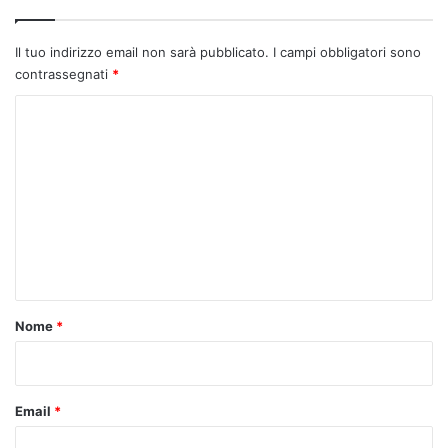
Il tuo indirizzo email non sarà pubblicato.
I campi obbligatori sono
contrassegnati
*
C
o
m
m
e
n
t
o
Nome
*
*
Email
*