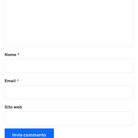
m
m
e
n
t
o
Nome
*
*
Email
*
Sito web