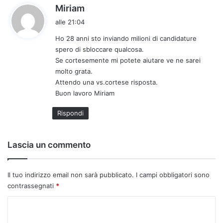
h
Miriam
a
alle 21:04
d
Ho 28 anni sto inviando milioni di candidature
e
spero di sbloccare qualcosa.
t
Se cortesemente mi potete aiutare ve ne sarei
t
molto grata.
o
Attendo una vs.cortese risposta.
:
Buon lavoro Miriam
Rispondi
Lascia un commento
Il tuo indirizzo email non sarà pubblicato.
I campi obbligatori sono
contrassegnati
*
C
o