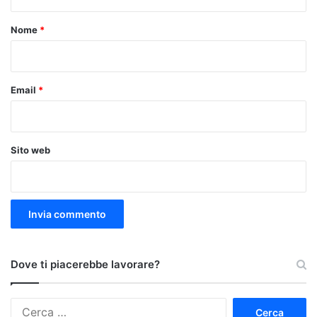
t
o
Nome
*
*
Email
*
Sito web
Dove ti piacerebbe lavorare?
Ricerca