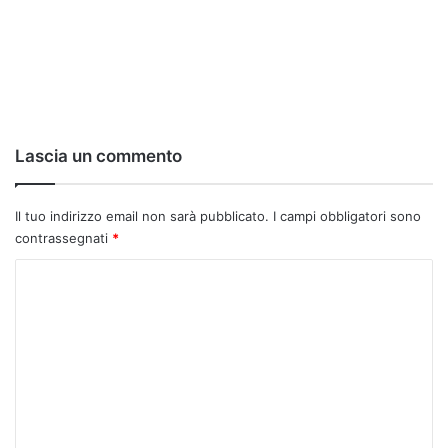
Lascia un commento
Il tuo indirizzo email non sarà pubblicato.
I campi obbligatori sono
contrassegnati
*
C
o
m
m
e
n