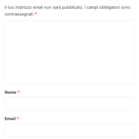
Il tuo indirizzo email non sarà pubblicato.
I campi obbligatori sono
contrassegnati
*
C
o
m
m
e
n
t
o
Nome
*
*
Email
*