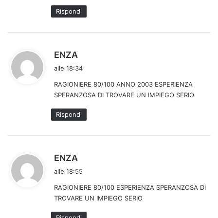
t
Rispondi
t
o
:
h
ENZA
a
alle 18:34
d
RAGIONIERE 80/100 ANNO 2003 ESPERIENZA
e
SPERANZOSA DI TROVARE UN IMPIEGO SERIO
t
t
Rispondi
o
:
h
ENZA
a
alle 18:55
d
RAGIONIERE 80/100 ESPERIENZA SPERANZOSA DI
e
TROVARE UN IMPIEGO SERIO
t
t
Rispondi