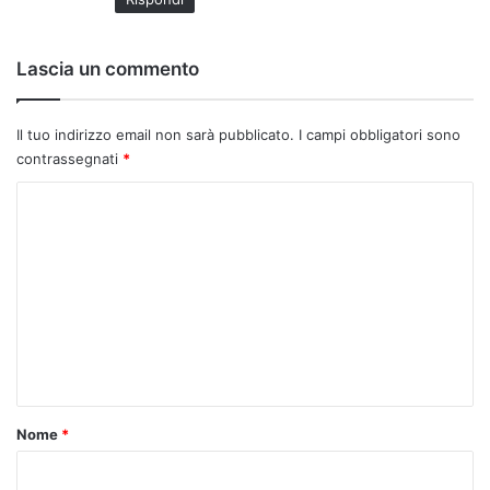
o
:
Lascia un commento
Il tuo indirizzo email non sarà pubblicato.
I campi obbligatori sono
contrassegnati
*
C
o
m
m
e
n
t
o
Nome
*
*