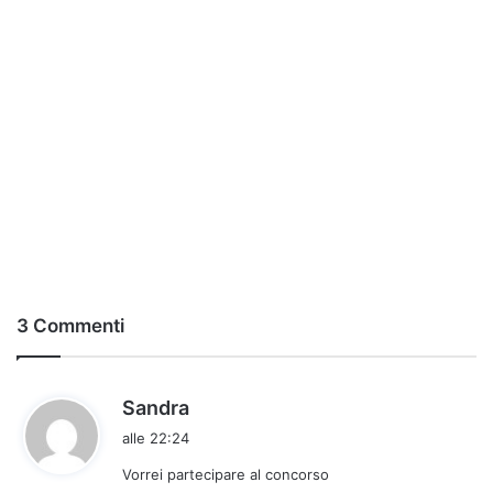
3 Commenti
h
Sandra
a
alle 22:24
d
Vorrei partecipare al concorso
e