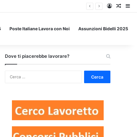
Accedi
Un art
Bar
5
Poste Italiane Lavora con Noi
Assunzioni Bidelli 2025
Dove ti piacerebbe lavorare?
Ricerca
per: