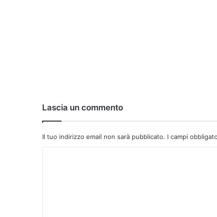
Lascia un commento
Il tuo indirizzo email non sarà pubblicato.
I campi obbligat
C
o
m
m
e