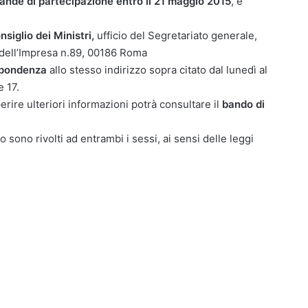
nde di partecipazione entro il 21 maggio 2015
, e
siglio dei Ministri,
ufficio del Segretariato generale,
a dell’Impresa n.89, 00186 Roma
spondenza
allo stesso indirizzo sopra citato dal lunedì al
e 17.
ire ulteriori informazioni potrà consultare il
bando di
o sono rivolti ad entrambi i sessi, ai sensi delle leggi