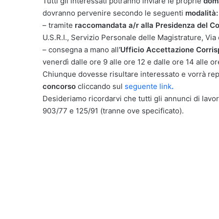
Tutti gli interessati potranno inviare le proprie
doma
dovranno pervenire secondo le seguenti
modalità:
– tramite
raccomandata a/r alla Presidenza del Con
U.S.R.I., Servizio Personale delle Magistrature, Vi
– consegna a mano all
‘Ufficio Accettazione Corri
venerdì dalle ore 9 alle ore 12 e dalle ore 14 alle or
Chiunque dovesse risultare interessato e vorrà reper
concorso
cliccando sul
seguente link
.
Desideriamo ricordarvi che tutti gli annunci di lavor
903/77 e 125/91 (tranne ove specificato).