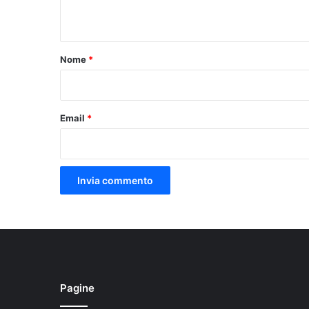
n
t
o
Nome
*
*
Email
*
Pagine