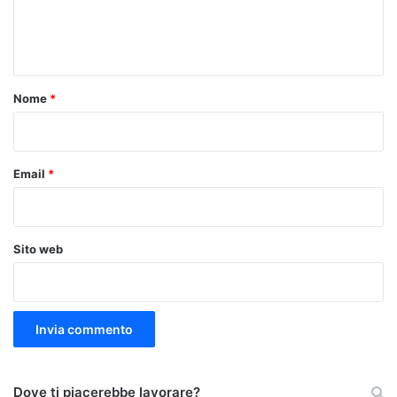
e
n
t
o
Nome
*
*
Email
*
Sito web
Dove ti piacerebbe lavorare?