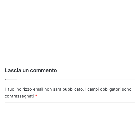
Lascia un commento
Il tuo indirizzo email non sarà pubblicato.
I campi obbligatori sono
contrassegnati
*
C
o
m
m