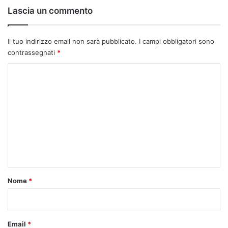
Lascia un commento
Il tuo indirizzo email non sarà pubblicato.
I campi obbligatori sono
contrassegnati
*
C
o
m
m
e
n
t
o
Nome
*
*
Email
*